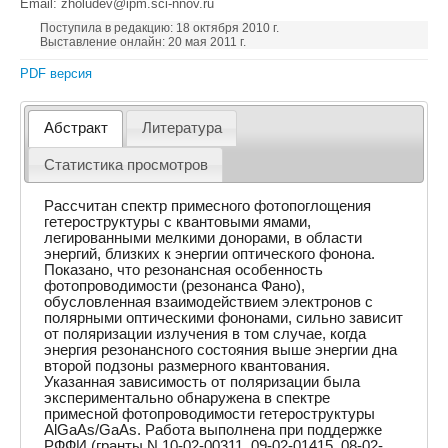
Email: zholudev@ipm.sci-nnov.ru
Поступила в редакцию: 18 октября 2010 г.
Выставление онлайн: 20 мая 2011 г.
PDF версия
Абстракт
Литература
Статистика просмотров
Рассчитан спектр примесного фотопоглощения
гетероструктуры с квантовыми ямами,
легированными мелкими донорами, в области
энергий, близких к энергии оптического фонона.
Показано, что резонансная особенность
фотопроводимости (резонанса Фано),
обусловленная взаимодействием электронов с
полярными оптическими фононами, сильно зависит
от поляризации излучения в том случае, когда
энергия резонансного состояния выше энергии дна
второй подзоны размерного квантования.
Указанная зависимость от поляризации была
экспериментально обнаружена в спектре
примесной фотопроводимости гетероструктуры
AlGaAs/GaAs. Работа выполнена при поддержке
РФФИ (гранты N 10-02-00311, 09-02-01415, 08-02-