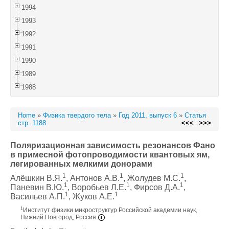
1994
1993
1992
1991
1990
1989
1988
Home
»
Физика твердого тела
»
Год 2011, выпуск 6
»
Статья
стр. 1188
<<<
>>>
Поляризационная зависимость резонансов Фано
в примесной фотопроводимости квантовых ям,
легированных мелкими донорами
1
1
1
Алёшкин В.Я.
, Антонов А.В.
, Жолудев М.С.
,
1
1
1
Паневин В.Ю.
, Воробьев Л.Е.
, Фирсов Д.А.
,
1
1
Васильев А.П.
, Жуков А.Е.
1
Институт физики микроструктур Российской академии наук,
Нижний Новгород, Россия