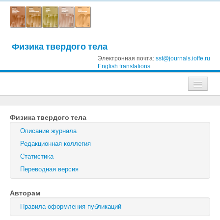
Физика твердого тела
Электронная почта:
sst@journals.ioffe.ru
English translations
Журналы
Физика твердого тела
Журнал технической физики
Описание журнала
Письма в Журнал технической физики
Редакционная коллегия
Статистика
Физика твердого тела
Переводная версия
Физика и техника полупроводников
Авторам
Оптика и спектроскопия
Правила оформления публикаций
Поиск