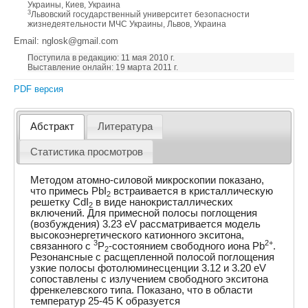
Украины, Киев, Украина
3
Львовский государственный университет безопасности
жизнедеятельности МЧС Украины, Львов, Украина
Email: nglosk@gmail.com
Поступила в редакцию: 11 мая 2010 г.
Выставление онлайн: 19 марта 2011 г.
PDF версия
Абстракт
Литература
Статистика просмотров
Методом атомно-силовой микроскопии показано,
что примесь PbI
встраивается в кристаллическую
2
решетку CdI
в виде нанокристаллических
2
включений. Для примесной полосы поглощения
(возбуждения) 3.23 eV рассматривается модель
высокоэнергетического катионного экситона,
3
2+
связанного с
P
-состоянием свободного иона Pb
.
2
Резонансные с расщепленной полосой поглощения
узкие полосы фотолюминесценции 3.12 и 3.20 eV
сопоставлены с излучением свободного экситона
френкелевского типа. Показано, что в области
температур 25-45 K образуется