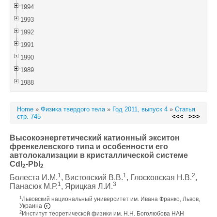
1994
1993
1992
1991
1990
1989
1988
Home
»
Физика твердого тела
»
Год 2011, выпуск 4
»
Статья
стр. 745
<<<
>>>
Высокоэнергетический катионный экситон
френкелевского типа и особенности его
автолокализации в кристаллической системе
CdI
-PbI
2
2
1
1
2
Болеста И.М.
, Вистовский В.В.
, Глосковская Н.В.
,
1
3
Панасюк М.Р.
, Ярицкая Л.И.
1
Львовский национальный университет им. Ивана Франко, Львов,
Украина
2
Институт теоретической физики им. Н.Н. Боголюбова НАН