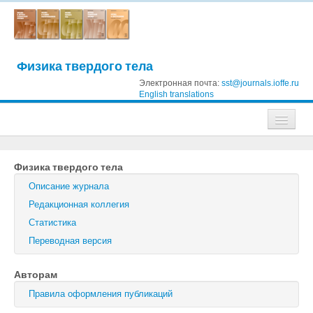
Физика твердого тела
Электронная почта:
sst@journals.ioffe.ru
English translations
Журналы
Физика твердого тела
Журнал технической физики
Описание журнала
Письма в Журнал технической физики
Редакционная коллегия
Статистика
Физика твердого тела
Переводная версия
Физика и техника полупроводников
Авторам
Оптика и спектроскопия
Правила оформления публикаций
Поиск