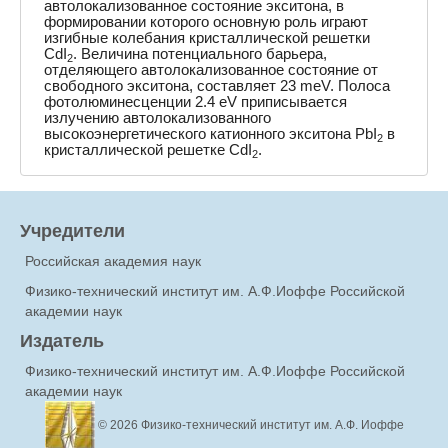
автолокализованное состояние экситона, в
формировании которого основную роль играют
изгибные колебания кристаллической решетки
CdI
. Величина потенциального барьера,
2
отделяющего автолокализованное состояние от
свободного экситона, составляет 23 meV. Полоса
фотолюминесценции 2.4 eV приписывается
излучению автолокализованного
высокоэнергетического катионного экситона PbI
в
2
кристаллической решетке CdI
.
2
Учредители
Российская академия наук
Физико-технический институт им. А.Ф.Иоффе Российской
академии наук
Издатель
Физико-технический институт им. А.Ф.Иоффе Российской
академии наук
© 2026
Физико-технический институт им. А.Ф. Иоффе