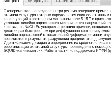
Абстракт
Литература
Статистика просмотров
Экспериментально разделены три режима генерации примесн
атомная структура которых определяется спин-селективным
конфигураций в постоянном магнитном поле 5-15 T в кристалла
условиях линейно нарастающих механических напряжений п
кристаллов NaCl : Eu ускоряет агрегацию примеси, создавая
десятки раз быстрее, чем при диффузионно-контролируемом 
линейно нарастающей относительной деформации магниточу
появляются в результате разрушения преципитатов движущи
Идентификация димеров и определение их среднего спина в 
реорганизации их атомной структуры произведены с помощью
SQUID-магнитометрии. Работа частично поддержана РФФИ (гр