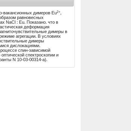
2+
о-вакансионных димеров Eu
,
 образом равновесных
х NaCl : Eu. Показано. что в
ластическая деформация
 магниточувствительные димеры в
режиме агрегации. В условиях
вствительные димеры
мися дислокациями.
процессе спин-зависимой
 оптической спектроскопии и
анты N 10-03-00314-a).