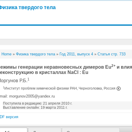
Физика твердого тела
Home
»
Физика твердого тела
»
Год 2011, выпуск 4
»
Статья стр. 733
2+
ежимы генерации неравновесных димеров Eu
и влия
еконструкцию в кристаллах NaCl : Eu
1
оргунов Р.Б.
1
Институт проблем химической физики РАН, Черноголовка, Россия
mail: morgunov2005@yandex.ru
Поступила в редакцию: 21 апреля 2010 г.
Выставление онлайн: 19 марта 2011 г.
DF версия