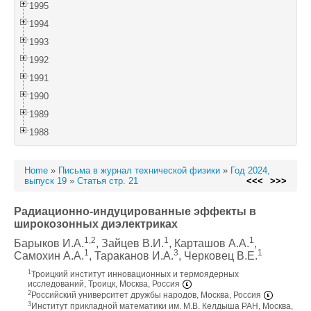
1995
1994
1993
1992
1991
1990
1989
1988
Home
»
Письма в журнал технической физики
»
Год 2024,
выпуск 19
»
Статья стр. 21
<<<
>>>
Радиационно-индуцированные эффекты в
широкозонных диэлектриках
1,2
1
1
Барыков И.А.
, Зайцев В.И.
, Карташов А.А.
,
1
3
1
Самохин А.А.
, Тараканов И.А.
, Черковец В.Е.
1
Троицкий институт инновационных и термоядерных
исследований, Троицк, Москва, Россия
2
Российский университет дружбы народов, Москва, Россия
3
Институт прикладной математики им. М.В. Келдыша РАН, Москва,