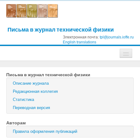
Письма в журнал технической физики
Электронная почта:
tpl@journals.ioffe.ru
English translations
Журналы
Письма в журнал технической физики
Журнал технической физики
Описание журнала
Письма в Журнал технической физики
Редакционная коллегия
Статистика
Физика твердого тела
Переводная версия
Физика и техника полупроводников
Авторам
Оптика и спектроскопия
Правила оформления публикаций
Поиск