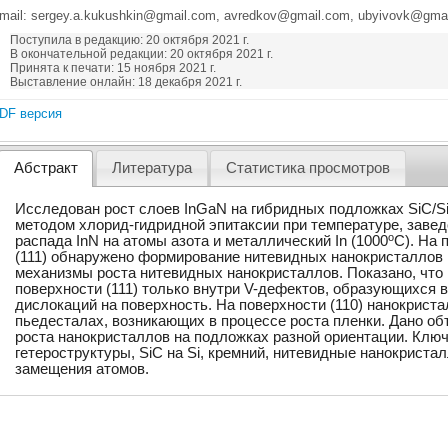
mail: sergey.a.kukushkin@gmail.com, avredkov@gmail.com, ubyivovk@gma
Поступила в редакцию: 20 октября 2021 г.
В окончательной редакции: 20 октября 2021 г.
Принята к печати: 15 ноября 2021 г.
Выставление онлайн: 18 декабря 2021 г.
DF версия
Абстракт
Литература
Статистика просмотров
Исследован рост слоев InGaN на гибридных подложках SiC/Si о
методом хлорид-гидридной эпитаксии при температуре, зав
o
распада InN на атомы азота и металлический In (1000
C). На 
(111) обнаружено формирование нитевидных нанокристаллов
механизмы роста нитевидных нанокристаллов. Показано, что
поверхности (111) только внутри V-дефектов, образующихся 
дислокаций на поверхность. На поверхности (110) нанокрист
пьедесталах, возникающих в процессе роста пленки. Дано о
роста нанокристаллов на подложках разной ориентации. Ключ
гетероструктуры, SiC на Si, кремний, нитевидные нанокриста
замещения атомов.