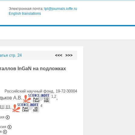
Электронная почта:
tpl@journals.ioffe.ru
English translations
атья стр. 24
<<<
>>>
таллов InGaN на подложках
Российский научный фонд, 19-72-30004
1,2
едьков А.В.
,
4
 Ш.Ш.
сия
ссия
ия