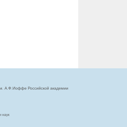
им. А.Ф.Иоффе Российской академии
и наук