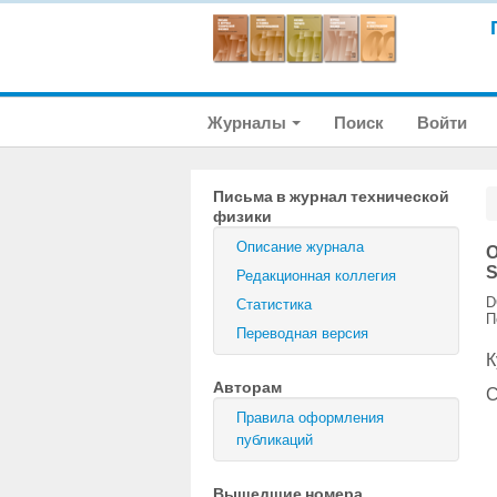
Журналы
Поиск
Войти
Письма в журнал технической
физики
Описание журнала
О
S
Редакционная коллегия
D
Статистика
П
Переводная версия
К
Авторам
С
Правила оформления
публикаций
Вышедшие номера