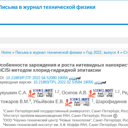
Письма в журнал технической физики
Home
»
Письма в журнал технической физики
»
Год 2022, выпуск 4
»
Ст
собенности зарождения и роста нитевидных нанокрис
iC/Si методом хлорид-гидридной эпитаксии
OI:
10.21883/PJTF.2022.04.52080.19056
ереводная версия:
10.21883/TPL.2022.02.53584.19056
1,2
1,2
укушкин С.А.
, Осипов А.В.
, Р
3
1
тожаров В.М.
, Убыйвовк Е.В.
, Шарофидинов
1
Санкт-Петербургский государственный университет, Санкт-Петербург, Рос
2
Институт проблем машиноведения РАН, Санкт-Петербург, Россия
3
OOO "Научно-технический центр "Новые технологии", Санкт-Петербург, Ро
4
Физико-технический институт им. А.Ф. Иоффе РАН, Санкт-Петербург, Росс