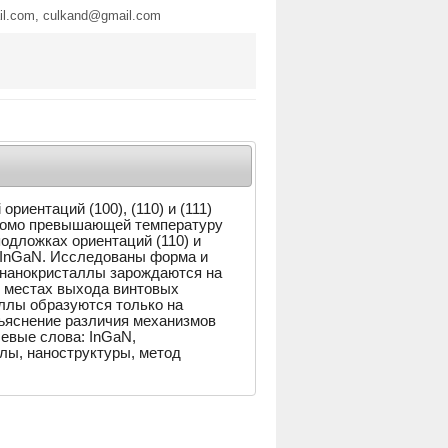
il.com, culkand@gmail.com
риентаций (100), (110) и (111)
едомо превышающей температуру
подложках ориентаций (110) и
 InGaN. Исследованы форма и
 нанокристаллы зарождаются на
в местах выхода винтовых
аллы образуются только на
бъяснение различия механизмов
евые слова: InGaN,
ллы, наноструктуры, метод