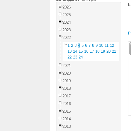
E
2026
2025
2024
2023
P
2022
1
2
3
4
5
6
7
8
9
10
11
12
13
14
15
16
17
18
19
20
21
22
23
24
2021
2020
2019
2018
2017
2016
2015
2014
2013