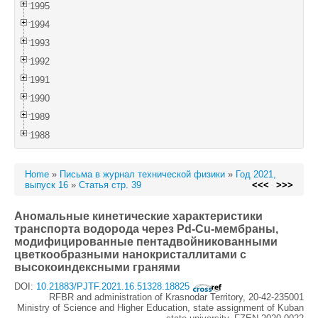
1995
1994
1993
1992
1991
1990
1989
1988
Home
»
Письма в журнал технической физики
»
Год 2021,
выпуск 16
»
Статья стр. 39
<<<
>>>
Аномальные кинетические характеристики
транспорта водорода через Pd-Cu-мембраны,
модифицированные пентадвойникованными
цветкообразными нанокристаллитами с
высокоиндексными гранями
DOI:
10.21883/PJTF.2021.16.51328.18825
RFBR and administration of Krasnodar Territory, 20-42-235001
Ministry of Science and Higher Education, state assignment of Kuban