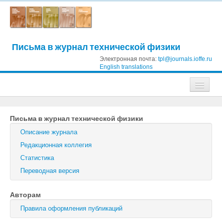
Письма в журнал технической физики
Электронная почта:
tpl@journals.ioffe.ru
English translations
Журналы
Письма в журнал технической физики
Журнал технической физики
Описание журнала
Письма в Журнал технической физики
Редакционная коллегия
Статистика
Физика твердого тела
Переводная версия
Физика и техника полупроводников
Авторам
Оптика и спектроскопия
Правила оформления публикаций
Поиск