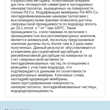
Разработана методика, позволившая впервые
достичь пятикратной симметрии в палладиевых
нанокристаллитах, выращенных на поверхности
пленки Pd-Cu. Модификация мембраны Pd-40% Cu
пентадвойникованными нанокристаллитами с
высокоиндексными гранями позволила достичь
сверхвысокой проницаемости по водороду вплоть
-1
-2
o
до 10.1 mmol· s
·m
при 100
C. Такая
проницаемость, сопоставимая по величине с
проницаемостью высокотемпературных аналогов,
является аномальной, поскольку предсказанные
значения должны быть более чем в 2 раза ниже
полученных. Данный результат обусловливается
ускорением диссоциативной адсорбции и
рекомбинативной десорбции на поверхности за
счет сверхвысокой активности
пентадвойникованных частиц по отношению к
реакциям с участием водорода, что
подтверждается данными по селективности
разработанных мембран. Ключевые слова:
палладийсодержащие мембраны,
наноструктурированная поверхность,
нанокристаллиты, пентадвойникованные частицы,
водородопроницаемость.