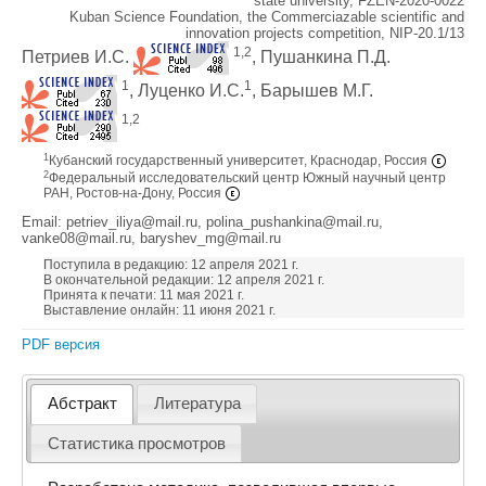
state university, FZEN-2020-0022
Kuban Science Foundation, the Commerciazable scientific and
innovation projects competition, NIP-20.1/13
1,2
Петриев И.С.
, Пушанкина П.Д.
1
1
, Луценко И.С.
, Барышев М.Г.
1,2
1
Кубанский государственный университет, Краснодар, Россия
2
Федеральный исследовательский центр Южный научный центр
РАН, Ростов-на-Дону, Россия
Email: petriev_iliya@mail.ru, polina_pushankina@mail.ru,
vanke08@mail.ru, baryshev_mg@mail.ru
Поступила в редакцию: 12 апреля 2021 г.
В окончательной редакции: 12 апреля 2021 г.
Принята к печати: 11 мая 2021 г.
Выставление онлайн: 11 июня 2021 г.
PDF версия
Абстракт
Литература
Статистика просмотров