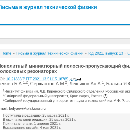
Письма в журнал технической физики
Home
»
Письма в журнал технической физики
»
Год 2021, выпуск 13
»
С
онолитный миниатюрный полосно-пропускающий фил
олосковых резонаторах
OI:
10.21883/PJTF.2021.13.51115.18785
1,2
2
1
еляев Б.А.
, Сержантов А.М.
, Лексиков Ан.А.
, Бальва Я.
1
Институт физики им. Л.В. Киренского Сибирского отделения Российской ак
2
Сибирский федеральный университет, Красноярск, Россия
3
Сибирский государственный университет науки и технологий им. М.Ф. Реш
mail: belyaev@iph.krasn.ru
Поступила в редакцию: 25 марта 2021 г.
В окончательной редакции: 25 марта 2021 г.
Принята к печати: 1 апреля 2021 г.
Выставление онлайн: 4 мая 2021 г.