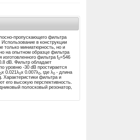
олосно-пропускающего фильтра
. Использование в конструкции
е только миниатюрность, но и
но на опытном образце фильтра
 изготовленного фильтра f
=546
0
.8 dB. Фильтр обладает
по уровню -30 dB простирается
x 0.021λ
x 0.007λ
, где λ
- длина
0
0
0
0
 g. Характеристики фильтра и
ют его высокую перспективность.
дниковый полосковый резонатор,