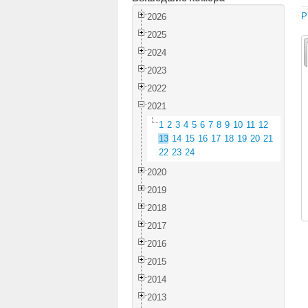
P
2026
2025
2024
2023
2022
2021
1
2
3
4
5
6
7
8
9
10
11
12
13
14
15
16
17
18
19
20
21
22
23
24
2020
2019
2018
2017
2016
2015
2014
2013