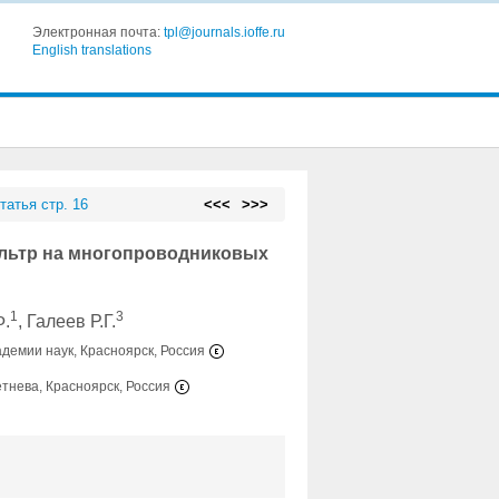
Электронная почта:
tpl@journals.ioffe.ru
English translations
татья стр. 16
<<<
>>>
ьтр на многопроводниковых
1
3
Ф.
, Галеев Р.Г.
адемии наук, Красноярск, Россия
етнева, Красноярск, Россия