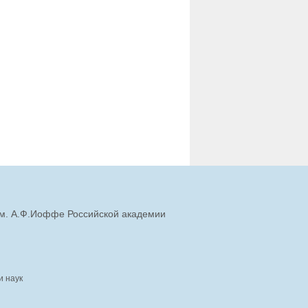
им. А.Ф.Иоффе Российской академии
и наук