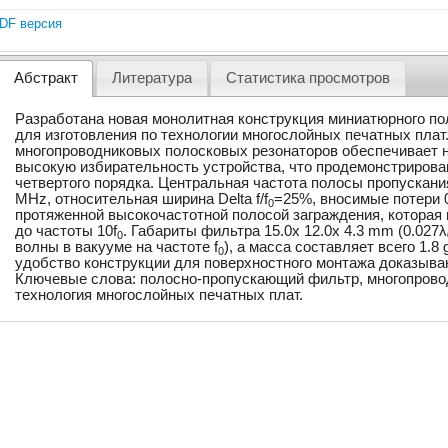
DF версия
Абстракт
Литература
Статистика просмотров
Разработана новая монолитная конструкция миниатюрного п
для изготовления по технологии многослойных печатных плат
многопроводниковых полосковых резонаторов обеспечивает н
высокую избирательность устройства, что продемонстрирова
четвертого порядка. Центральная частота полосы пропускания
MHz, относительная ширина Delta f/f
=25%, вносимые потери 0
0
протяженной высокочастотной полосой заграждения, которая 
до частоты 10f
. Габариты фильтра 15.0x 12.0x 4.3 mm (0.027λ
0
волны в вакууме на частоте f
), а масса составляет всего 1.8
0
удобство конструкции для поверхностного монтажа доказыва
Ключевые слова: полосно-пропускающий фильтр, многопрово
технология многослойных печатных плат.