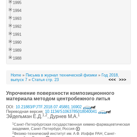
1995
1994
1993
1992
1991
1990
1989
1988
Home
»
Письма в журнал технической физики
»
Год 2018,
выпуск 7
»
Статья стр. 23
<<<
>>>
Упрочнение поверхности композиционного
материала методом центробежного литья
DOI:
10.21883/PJTF.2018.07.45881.16902
Переводная версия:
10.1134/S1063785018040041
1,2
1
Эйдельман Е.Д.
, Дурнев М.А.
1
Санкт-Петербургская государственная химико-фармацевтическая
академия, Санкт-Петербург, Россия
2
Физико-технический институт им. А.Ф. Иоффе РАН, Санкт-