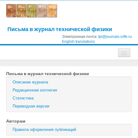
Письма в журнал технической физики
Электронная почта:
tpl@journals.ioffe.ru
English translations
Журналы
Письма в журнал технической физики
Журнал технической физики
Описание журнала
Письма в Журнал технической физики
Редакционная коллегия
Статистика
Физика твердого тела
Переводная версия
Физика и техника полупроводников
Авторам
Оптика и спектроскопия
Правила оформления публикаций
Поиск