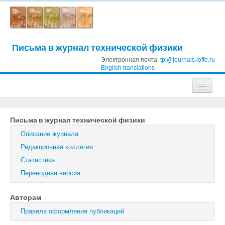
Письма в журнал технической физики
Электронная почта:
tpl@journals.ioffe.ru
English translations
Журналы
Письма в журнал технической физики
Журнал технической физики
Описание журнала
Письма в Журнал технической физики
Редакционная коллегия
Статистика
Физика твердого тела
Переводная версия
Физика и техника полупроводников
Авторам
Оптика и спектроскопия
Правила оформления публикаций
Поиск