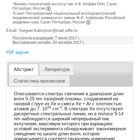
1
Физико-технический институт им. А.Ф. Иоффе РАН, Санкт-
Петербург, Россия
2
Санкт-Петербургский национальный исследовательский
Академический университет имени Ж.И. Алфёрова Российской
академии наук, Санкт-Петербург, Россия
Email: Serguei.Kalmykov@mail.ioffe.ru
Поступила в редакцию: 7 июля 2017 г.
Выставление онлайн: 20 октября 2017 г.
PDF версия
Абстракт
Литература
Статистика просмотров
Описываются спектры свечения в диапазоне длин
волн 5-25 nm лазерной плазмы, создаваемой на
газовой струе из Xe и смеси Xe + Ar с плотностью
18
-3
атомов до 7· 10
cm
. В спектрах Xe отсутствуют
дискретные спектральные линии, но в полосе 9-14
nm наблюдается широкий непрерывный пик
излучения, максимум которого при вариациях
условий эксперимента обнаруживает закономерное
смещение по шкале длин волн, которое
приписывается соответствующему изменению