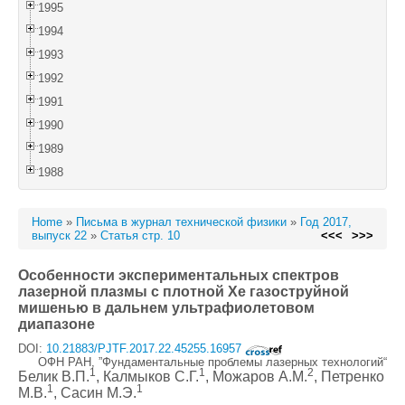
1995
1994
1993
1992
1991
1990
1989
1988
Home
»
Письма в журнал технической физики
»
Год 2017,
выпуск 22
»
Статья стр. 10
<<<
>>>
Особенности экспериментальных спектров
лазерной плазмы с плотной Xe газоструйной
мишенью в дальнем ультрафиолетовом
диапазоне
DOI:
10.21883/PJTF.2017.22.45255.16957
ОФН РАН, ”Фундаментальные проблемы лазерных технологий“
1
1
2
Белик В.П.
, Калмыков С.Г.
, Можаров А.М.
, Петренко
1
1
М.В.
, Сасин М.Э.