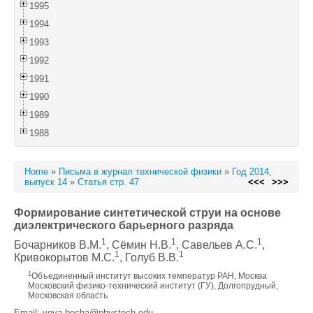
1995
1994
1993
1992
1991
1990
1989
1988
Home
»
Письма в журнал технической физики
»
Год 2014,
выпуск 14
»
Статья стр. 47
<<<
>>>
Формирование синтетической струи на основе
диэлектрического барьерного разряда
1
1
1
Бочарников В.М.
, Сёмин Н.В.
, Савельев А.С.
,
1
1
Кривокорытов М.С.
, Голуб В.В.
1
Объединенный институт высоких температур РАН, Москва
Московский физико-технический институт (ГУ), Долгопрудный,
Московская область
Email: vova-bocha@phystech.edu