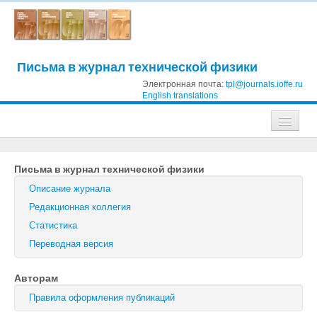
Письма в журнал технической физики
Электронная почта:
tpl@journals.ioffe.ru
English translations
Журналы
Письма в журнал технической физики
Журнал технической физики
Описание журнала
Письма в Журнал технической физики
Редакционная коллегия
Статистика
Физика твердого тела
Переводная версия
Физика и техника полупроводников
Авторам
Оптика и спектроскопия
Правила оформления публикаций
Поиск