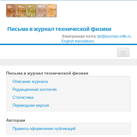
Письма в журнал технической физики
Электронная почта:
tpl@journals.ioffe.ru
English translations
Журналы
Письма в журнал технической физики
Журнал технической физики
Описание журнала
Письма в Журнал технической физики
Редакционная коллегия
Статистика
Физика твердого тела
Переводная версия
Физика и техника полупроводников
Авторам
Оптика и спектроскопия
Правила оформления публикаций
Поиск