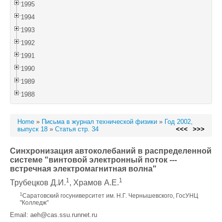
1995
1994
1993
1992
1991
1990
1989
1988
Home
»
Письма в журнал технической физики
»
Год 2002,
выпуск 18
»
Статья стр. 34
<<<
>>>
Синхронизация автоколебаний в распределенной
системе "винтовой электронный поток ---
встречная электромагнитная волна"
1
1
Трубецков Д.И.
, Храмов А.Е.
1
Саратовский госуниверситет им. Н.Г. Чернышевского, ГосУНЦ
"Колледж"
Email: aeh@cas.ssu.runnet.ru