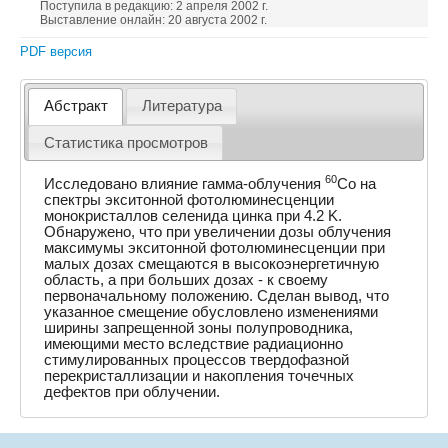
Поступила в редакцию: 2 апреля 2002 г.
Выставление онлайн: 20 августа 2002 г.
PDF версия
Абстракт
Литература
Статистика просмотров
60
Исследовано влияние гамма-облучения
Co на
спектры экситонной фотолюминесценции
монокристаллов селенида цинка при 4.2 K.
Обнаружено, что при увеличении дозы облучения
максимумы экситонной фотолюминесценции при
малых дозах смещаются в высокоэнергетичную
область, а при больших дозах - к своему
первоначальному положению. Сделан вывод, что
указанное смещение обусловлено изменениями
ширины запрещенной зоны полупроводника,
имеющими место вследствие радиационно
стимулированных процессов твердофазной
перекристаллизации и накопления точечных
дефектов при облучении.