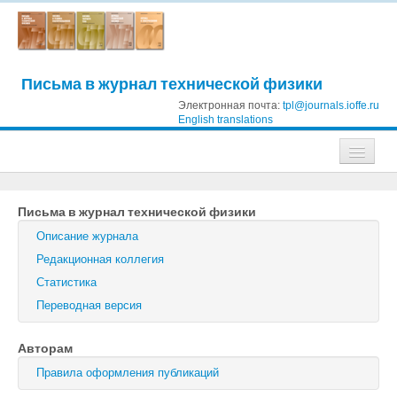
Письма в журнал технической физики
Электронная почта:
tpl@journals.ioffe.ru
English translations
Журналы
Письма в журнал технической физики
Журнал технической физики
Описание журнала
Письма в Журнал технической физики
Редакционная коллегия
Статистика
Физика твердого тела
Переводная версия
Физика и техника полупроводников
Авторам
Оптика и спектроскопия
Правила оформления публикаций
Поиск