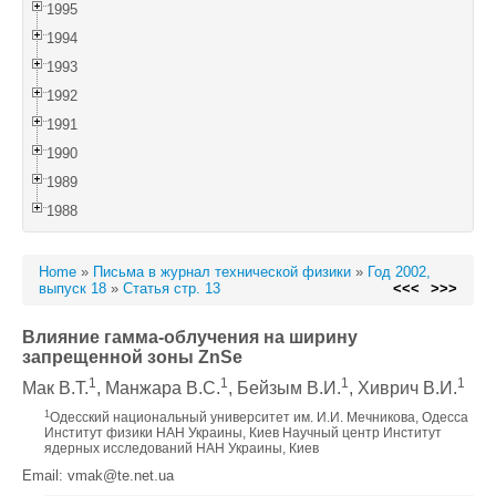
1995
1994
1993
1992
1991
1990
1989
1988
Home
»
Письма в журнал технической физики
»
Год 2002,
выпуск 18
»
Статья стр. 13
<<<
>>>
Влияние гамма-облучения на ширину
запрещенной зоны ZnSe
1
1
1
1
Мак В.Т.
, Манжара В.С.
, Бейзым В.И.
, Хиврич В.И.
1
Одесский национальный университет им. И.И. Мечникова, Одесса
Институт физики НАН Украины, Киев Научный центр Институт
ядерных исследований НАН Украины, Киев
Email: vmak@te.net.ua