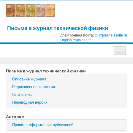
Письма в журнал технической физики
Электронная почта:
tpl@journals.ioffe.ru
English translations
Журналы
Письма в журнал технической физики
Журнал технической физики
Описание журнала
Письма в Журнал технической физики
Редакционная коллегия
Статистика
Физика твердого тела
Переводная версия
Физика и техника полупроводников
Авторам
Оптика и спектроскопия
Правила оформления публикаций
Поиск