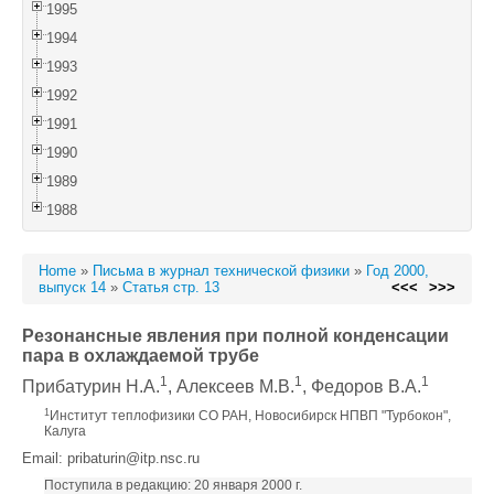
1995
1994
1993
1992
1991
1990
1989
1988
Home
»
Письма в журнал технической физики
»
Год 2000,
выпуск 14
»
Статья стр. 13
<<<
>>>
Резонансные явления при полной конденсации
пара в охлаждаемой трубе
1
1
1
Прибатурин Н.А.
, Алексеев М.В.
, Федоров В.А.
1
Институт теплофизики СО РАН, Новосибирск НПВП "Турбокон",
Калуга
Email: pribaturin@itp.nsc.ru
Поступила в редакцию: 20 января 2000 г.