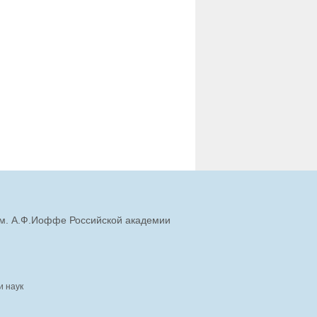
им. А.Ф.Иоффе Российской академии
и наук