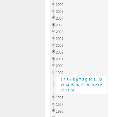
2009
2008
2007
2006
2005
2004
2003
2002
2001
2000
1999
1
2
3
4
5
6
7
8
9
10
11
12
13
14
15
16
17
18
19
20
21
22
23
24
1998
1997
1996