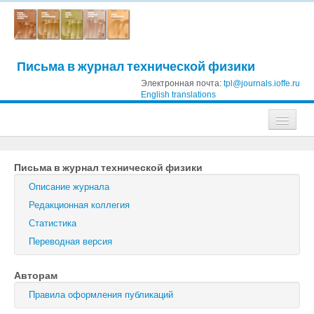
Письма в журнал технической физики
Электронная почта:
tpl@journals.ioffe.ru
English translations
Журналы
Письма в журнал технической физики
Журнал технической физики
Описание журнала
Письма в Журнал технической физики
Редакционная коллегия
Статистика
Физика твердого тела
Переводная версия
Физика и техника полупроводников
Авторам
Оптика и спектроскопия
Правила оформления публикаций
Поиск