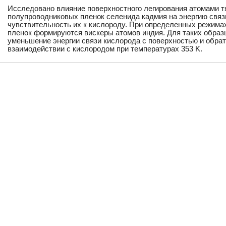
Исследовано влияние поверхностного легирования атомами 
полупроводниковых пленок селенида кадмия на энергию свя
чувствительность их к кислороду. При определенных режимах
пленок формируются вискеры атомов индия. Для таких обра
уменьшение энергии связи кислорода с поверхностью и обра
взаимодействии с кислородом при температурах 353 K.