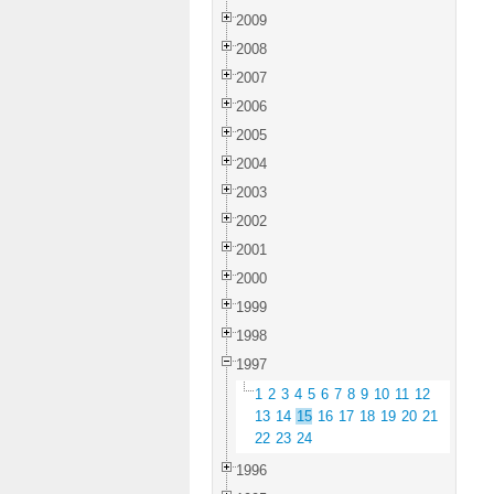
2009
2008
2007
2006
2005
2004
2003
2002
2001
2000
1999
1998
1997
1
2
3
4
5
6
7
8
9
10
11
12
13
14
15
16
17
18
19
20
21
22
23
24
1996