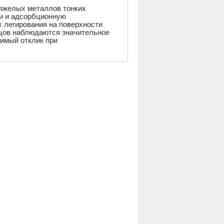
тяжелых металлов тонких
зи и адсорбционную
 легирования на поверхности
зцов наблюдаются значительное
тимый отклик при