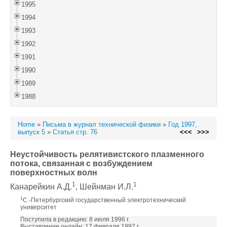
1995
1994
1993
1992
1991
1990
1989
1988
Home
»
Письма в журнал технической физики
»
Год 1997,
выпуск 5
»
Статья стр. 76
<<<
>>>
Неустойчивость релятивистского плазменного
потока, связанная с возбуждением
поверхностных волн
1
1
Канарейкин А.Д.
, Шейнман И.Л.
1
С.-Петербургский государственный электротехнический
университет
Поступила в редакцию: 8 июля 1996 г.
Выставление онлайн: 17 февраля 1997 г.