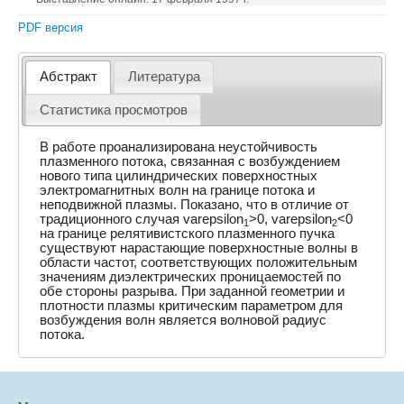
PDF версия
Абстракт
Литература
Статистика просмотров
В работе проанализирована неустойчивость
плазменного потока, связанная с возбуждением
нового типа цилиндрических поверхностных
электромагнитных волн на границе потока и
неподвижной плазмы. Показано, что в отличие от
традиционного случая varepsilon
>0, varepsilon
<0
1
2
на границе релятивистского плазменного пучка
существуют нарастающие поверхностные волны в
области частот, соответствующих положительным
значениям диэлектрических проницаемостей по
обе стороны разрыва. При заданной геометрии и
плотности плазмы критическим параметром для
возбуждения волн является волновой радиус
потока.