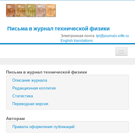
Письма в журнал технической физики
Электронная почта:
tpl@journals.ioffe.ru
English translations
Журналы
Письма в журнал технической физики
Журнал технической физики
Описание журнала
Письма в Журнал технической физики
Редакционная коллегия
Статистика
Физика твердого тела
Переводная версия
Физика и техника полупроводников
Авторам
Оптика и спектроскопия
Правила оформления публикаций
Поиск