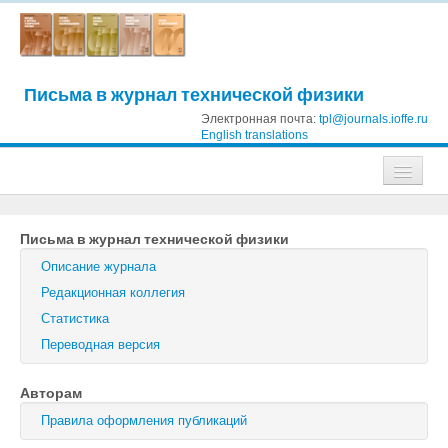
Письма в журнал технической физики
Электронная почта:
tpl@journals.ioffe.ru
English translations
Журналы
Письма в журнал технической физики
Журнал технической физики
Описание журнала
Письма в Журнал технической физики
Редакционная коллегия
Статистика
Физика твердого тела
Переводная версия
Физика и техника полупроводников
Авторам
Оптика и спектроскопия
Правила оформления публикаций
Поиск