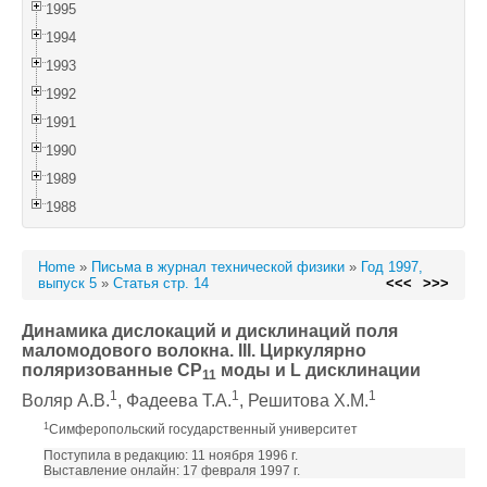
1995
1994
1993
1992
1991
1990
1989
1988
Home
»
Письма в журнал технической физики
»
Год 1997,
выпуск 5
»
Статья стр. 14
<<<
>>>
Динамика дислокаций и дисклинаций поля
маломодового волокна. III. Циркулярно
поляризованные CP
моды и L дисклинации
11
1
1
1
Воляр А.В.
, Фадеева Т.А.
, Решитова Х.М.
1
Симферопольский государственный университет
Поступила в редакцию: 11 ноября 1996 г.
Выставление онлайн: 17 февраля 1997 г.