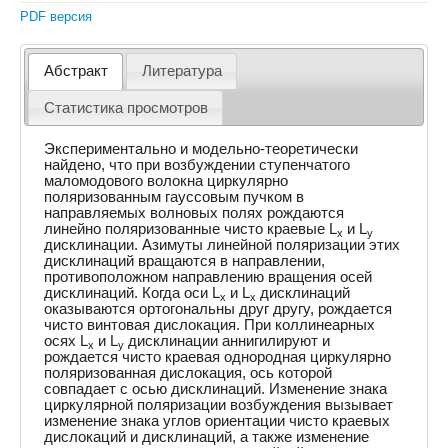
PDF версия
Абстракт
Литература
Статистика просмотров
Экспериментально и модельно-теоретически
найдено, что при возбуждении ступенчатого
маломодового волокна циркулярно
поляризованным гауссовым пучком в
направляемых волновых полях рождаются
линейно поляризованные чисто краевые L
и L
x
y
дисклинации. Азимуты линейной поляризации этих
дисклинаций вращаются в направлении,
противоположном направлению вращения осей
дисклинаций. Когда оси L
и L
дисклинаций
x
x
оказываются ортогональны друг другу, рождается
чисто винтовая дислокация. При коллинеарных
осях L
и L
дисклинации аннигилируют и
x
y
рождается чисто краевая однородная циркулярно
поляризованная дислокация, ось которой
совпадает с осью дисклинаций. Изменение знака
циркулярной поляризации возбуждения вызывает
изменение знака углов ориентации чисто краевых
дислокаций и дисклинаций, а также изменение