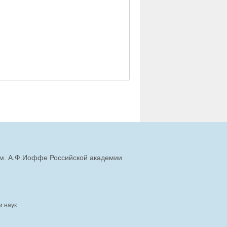
им. А.Ф.Иоффе Российской академии
и наук