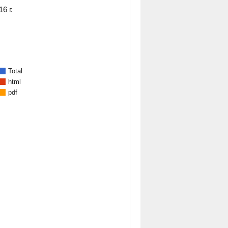
6 г.
Total
html
pdf