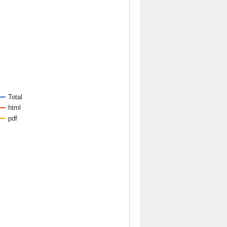
Total
html
pdf