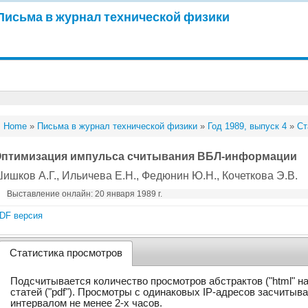
Письма в журнал технической физики
Home
»
Письма в журнал технической физики
»
Год 1989, выпуск 4
»
Ст
птимизация импульса считывания ВБЛ-информации
ишков А.Г.
, Ильичева Е.Н.
, Федюнин Ю.Н.
, Кочеткова Э.В.
Выставление онлайн: 20 января 1989 г.
DF версия
Статистика просмотров
Подсчитывается количество просмотров абстрактов ("html" н
статей ("pdf"). Просмотры с одинаковых IP-адресов засчитыв
интервалом не менее 2-х часов.