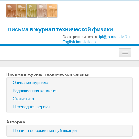
Письма в журнал технической физики
Электронная почта:
tpl@journals.ioffe.ru
English translations
Журналы
Письма в журнал технической физики
Журнал технической физики
Описание журнала
Письма в Журнал технической физики
Редакционная коллегия
Статистика
Физика твердого тела
Переводная версия
Физика и техника полупроводников
Авторам
Оптика и спектроскопия
Правила оформления публикаций
Поиск