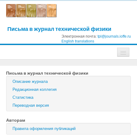
Письма в журнал технической физики
Электронная почта:
tpl@journals.ioffe.ru
English translations
Журналы
Письма в журнал технической физики
Журнал технической физики
Описание журнала
Письма в Журнал технической физики
Редакционная коллегия
Статистика
Физика твердого тела
Переводная версия
Физика и техника полупроводников
Авторам
Оптика и спектроскопия
Правила оформления публикаций
Поиск