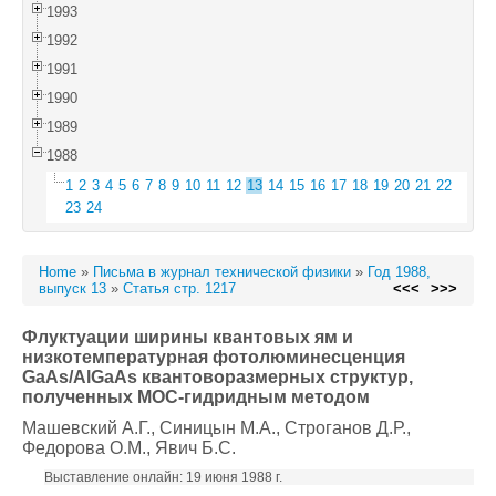
1993
1992
1991
1990
1989
1988
1
2
3
4
5
6
7
8
9
10
11
12
13
14
15
16
17
18
19
20
21
22
23
24
Home
»
Письма в журнал технической физики
»
Год 1988,
выпуск 13
»
Статья стр. 1217
<<<
>>>
Флуктуации ширины квантовых ям и
низкотемпературная фотолюминесценция
GaAs/AlGaAs квантоворазмерных структур,
полученных МОС-гидридным методом
Машевский А.Г.
, Синицын М.А.
, Строганов Д.Р.
,
Федорова О.М.
, Явич Б.С.
Выставление онлайн: 19 июня 1988 г.