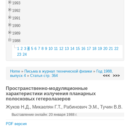
1993
1992
1991
1990
1989
1988
1
2
3
4
5
6
7
8
9
10
11
12
13
14
15
16
17
18
19
20
21
22
23
24
Home
»
Письма в журнал технической физики
»
Год 1988,
выпуск 4
»
Статья стр. 364
<<<
>>>
Пространственно-модуляционные
характеристики излучения планарных
полосковых гетеролазеров
Жуков Н.Д.
, Микаелян Г.Т.
, Рабинович Э.М.
, Тучин В.В.
Выставление онлайн: 20 января 1988 г.
PDF версия