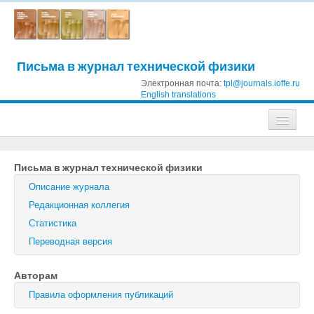
Письма в журнал технической физики
Электронная почта:
tpl@journals.ioffe.ru
English translations
Журналы
Письма в журнал технической физики
Журнал технической физики
Описание журнала
Письма в Журнал технической физики
Редакционная коллегия
Статистика
Физика твердого тела
Переводная версия
Физика и техника полупроводников
Авторам
Оптика и спектроскопия
Правила оформления публикаций
Поиск