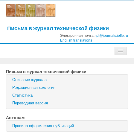
Письма в журнал технической физики
Электронная почта:
tpl@journals.ioffe.ru
English translations
Журналы
Письма в журнал технической физики
Журнал технической физики
Описание журнала
Письма в Журнал технической физики
Редакционная коллегия
Статистика
Физика твердого тела
Переводная версия
Физика и техника полупроводников
Авторам
Оптика и спектроскопия
Правила оформления публикаций
Поиск