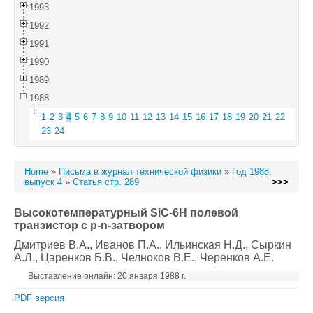
1993
1992
1991
1990
1989
1988
1
2
3
4
5
6
7
8
9
10
11
12
13
14
15
16
17
18
19
20
21
22
23
24
Home
»
Письма в журнал технической физики
»
Год 1988,
выпуск 4
»
Статья стр. 289
>>>
Высокотемпературный SiC-6H полевой
транзистор с p-n-затвором
Дмитриев В.А.
, Иванов П.А.
, Ильинская Н.Д.
, Сыркин
А.Л.
, Царенков Б.В.
, Челноков В.Е.
, Черенков А.Е.
Выставление онлайн: 20 января 1988 г.
PDF версия