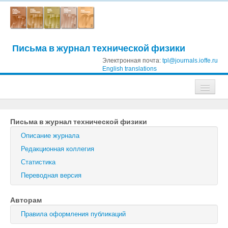
Письма в журнал технической физики
Электронная почта:
tpl@journals.ioffe.ru
English translations
Журналы
Письма в журнал технической физики
Журнал технической физики
Описание журнала
Письма в Журнал технической физики
Редакционная коллегия
Статистика
Физика твердого тела
Переводная версия
Физика и техника полупроводников
Авторам
Оптика и спектроскопия
Правила оформления публикаций
Поиск