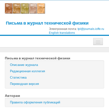
Письма в журнал технической физики
Электронная почта:
tpl@journals.ioffe.ru
English translations
Журналы
Письма в журнал технической физики
Журнал технической физики
Описание журнала
Письма в Журнал технической физики
Редакционная коллегия
Статистика
Физика твердого тела
Переводная версия
Физика и техника полупроводников
Авторам
Оптика и спектроскопия
Правила оформления публикаций
Поиск