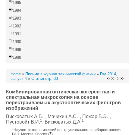
1995
1994
1993
1992
1991
1990
1989
1988
Home
»
Письма в журнал технической физики
»
Год 2014,
выпуск 4
»
Статья стр. 33
<<<
>>>
Комбинированная оптическая когерентная и
спектральная микроскопия на основе
перестраиваемых акустооптических фильтров
изображений
1
1
1
Висковатых А.В.
, Мачихин А.С.
, Пожар В.Э.
,
1
1
Пустовойт В.И.
, Висковатых Д.А.
1
Научно-технологический центр уникального приборостроения
РАН, Москва, Россия