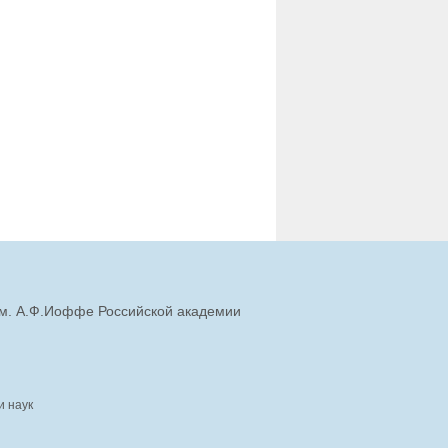
им. А.Ф.Иоффе Российской академии
и наук