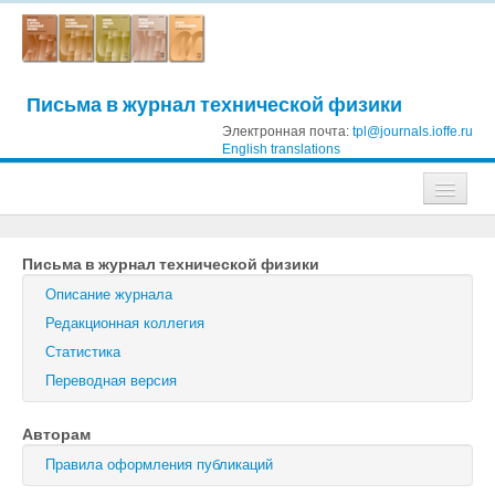
Письма в журнал технической физики
Электронная почта:
tpl@journals.ioffe.ru
English translations
Журналы
Письма в журнал технической физики
Журнал технической физики
Описание журнала
Письма в Журнал технической физики
Редакционная коллегия
Статистика
Физика твердого тела
Переводная версия
Физика и техника полупроводников
Авторам
Оптика и спектроскопия
Правила оформления публикаций
Поиск