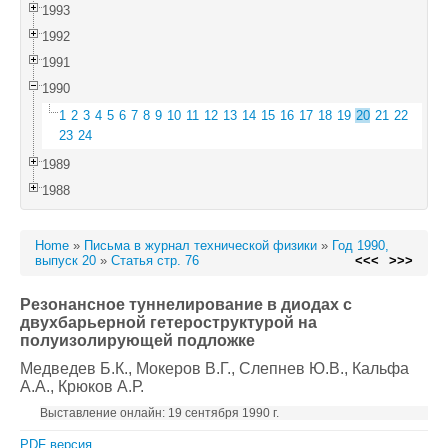
1993
1992
1991
1990
1
2
3
4
5
6
7
8
9
10
11
12
13
14
15
16
17
18
19
20
21
22
23
24
1989
1988
Home
»
Письма в журнал технической физики
»
Год 1990,
выпуск 20
»
Статья стр. 76
<<<
>>>
Резонансное туннелирование в диодах с
двухбарьерной гетероструктурой на
полуизолирующей подложке
Медведев Б.К.
, Мокеров В.Г.
, Слепнев Ю.В.
, Кальфа
А.А.
, Крюков А.Р.
Выставление онлайн: 19 сентября 1990 г.
PDF версия