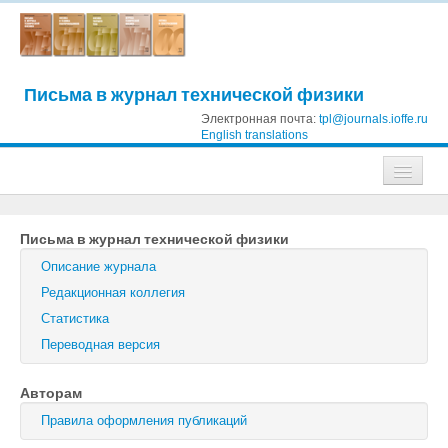
Письма в журнал технической физики
Электронная почта:
tpl@journals.ioffe.ru
English translations
Журналы
Письма в журнал технической физики
Журнал технической физики
Описание журнала
Письма в Журнал технической физики
Редакционная коллегия
Статистика
Физика твердого тела
Переводная версия
Физика и техника полупроводников
Авторам
Оптика и спектроскопия
Правила оформления публикаций
Поиск