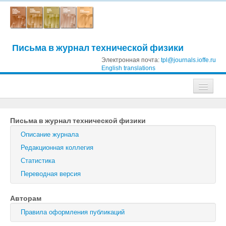
Письма в журнал технической физики
Электронная почта:
tpl@journals.ioffe.ru
English translations
Журналы
Письма в журнал технической физики
Журнал технической физики
Описание журнала
Письма в Журнал технической физики
Редакционная коллегия
Статистика
Физика твердого тела
Переводная версия
Физика и техника полупроводников
Авторам
Оптика и спектроскопия
Правила оформления публикаций
Поиск