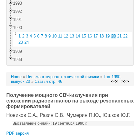
1993
1992
1991
1990
1
2
3
4
5
6
7
8
9
10
11
12
13
14
15
16
17
18
19
20
21
22
23
24
1989
1988
Home
»
Письма в журнал технической физики
»
Год 1990,
выпуск 20
»
Статья стр. 46
<<<
>>>
Получение мощного СВЧ-излучения при
сложении радиосигналов на выходе резонансных
формирователей
Новиков С.А.
, Разин С.В.
, Чумерин П.Ю.
, Юшков Ю.Г.
Выставление онлайн: 19 сентября 1990 г.
PDF версия