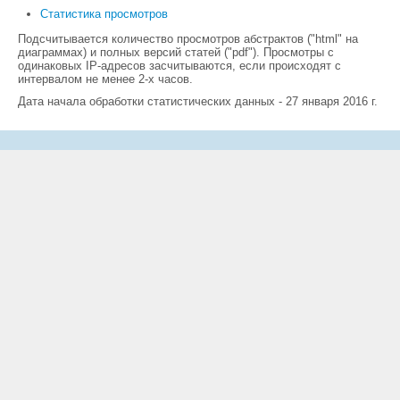
Статистика просмотров
Подсчитывается количество просмотров абстрактов ("html" на
диаграммах) и полных версий статей ("pdf"). Просмотры с
одинаковых IP-адресов засчитываются, если происходят с
интервалом не менее 2-х часов.
Дата начала обработки статистических данных - 27 января 2016 г.
Количество просмотров - диаграмма
10
8
6
4