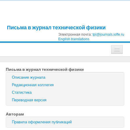
Письма в журнал технической физики
Электронная почта:
tpl@journals.ioffe.ru
English translations
Журналы
Письма в журнал технической физики
Журнал технической физики
Описание журнала
Письма в Журнал технической физики
Редакционная коллегия
Статистика
Физика твердого тела
Переводная версия
Физика и техника полупроводников
Авторам
Оптика и спектроскопия
Правила оформления публикаций
Поиск