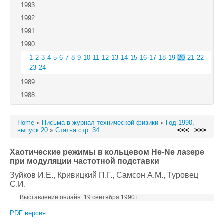
1993
1992
1991
1990
1
2
3
4
5
6
7
8
9
10
11
12
13
14
15
16
17
18
19
20
21
22
23
24
1989
1988
Home
»
Письма в журнал технической физики
»
Год 1990,
выпуск 20
»
Статья стр. 34
<<<
>>>
Хаотические режимы в кольцевом He-Ne лазере
при модуляции частотной подставки
Зуйков И.Е.
, Кривицкий П.Г.
, Самсон A.M.
, Туровец
С.И.
Выставление онлайн: 19 сентября 1990 г.
PDF версия