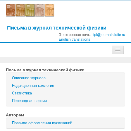
Письма в журнал технической физики
Электронная почта:
tpl@journals.ioffe.ru
English translations
Журналы
Письма в журнал технической физики
Журнал технической физики
Описание журнала
Письма в Журнал технической физики
Редакционная коллегия
Статистика
Физика твердого тела
Переводная версия
Физика и техника полупроводников
Авторам
Оптика и спектроскопия
Правила оформления публикаций
Поиск