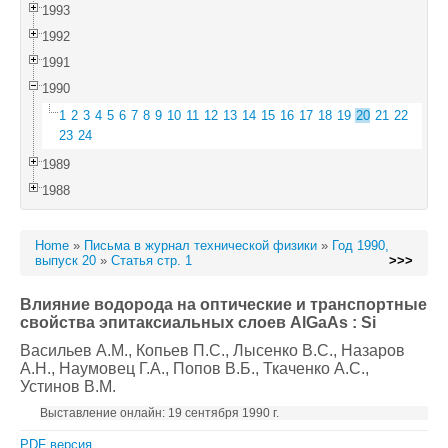
1993
1992
1991
1990
1
2
3
4
5
6
7
8
9
10
11
12
13
14
15
16
17
18
19
20
21
22
23
24
1989
1988
Home
»
Письма в журнал технической физики
»
Год 1990,
выпуск 20
»
Статья стр. 1
>>>
Влияние водорода на оптические и транспортные
свойства эпитаксиальных слоев AlGaAs : Si
Васильев A.M.
, Копьев П.С.
, Лысенко B.C.
, Назаров
А.Н.
, Наумовец Г.А.
, Попов В.Б.
, Ткаченко А.С.
,
Устинов В.М.
Выставление онлайн: 19 сентября 1990 г.
PDF версия