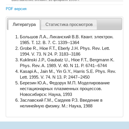
PDF версия
Литература
Статистика просмотров
Большов Л.А., Лиханский В.В. Квант. электрон.
1985. Т. 12. В. 7. С. 1339--1364
Grobe R., Hioe F.T., Eberly J.H. Phys. Rev. Lett.
1994. V. 73. N 24. P. 3183--3186
Kuklinski J.P., Gaubatz U., Hioe F.T., Bergmann K.
Phys. Rev. A. 1989. V. 40. N 11. P. 6741--6744
Kasapi A., Jain M., Yin G.Y., Harris S.E. Phys. Rev.
Lett. 1995. V. 74. N 13. P. 2447--2450
Березин Ю.А., Федорук М.П. Моделирование
нестационарных плазменных процессов.
Новосибирск: Наука, 1993
Заславский Г.М., Сагдеев Р.З. Введение в
нелинейную физику. М.: Наука, 1988