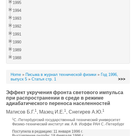
1995
1994
1993
1992
1991
1990
1989
1988
Home
»
Письма в журнал технической физики
»
Год 1996,
выпуск 5
»
Статья стр. 1
>>>
Эффект укручения фронта светового импульса
при распространении в среде в режиме
адиабатического переноса населенностей
1
1
1
Матисов Б.Г.
, Мазец И.Е.
, Снегирев А.Ю.
1
С.-Петербургский государственный технический университет
Физико-технический институт им. А.Ф. Иоффе РАН С.-Петербург
Поступила в редакцию: 11 января 1996 г.
Выставление онлайн: 18 февраля 1996 г.