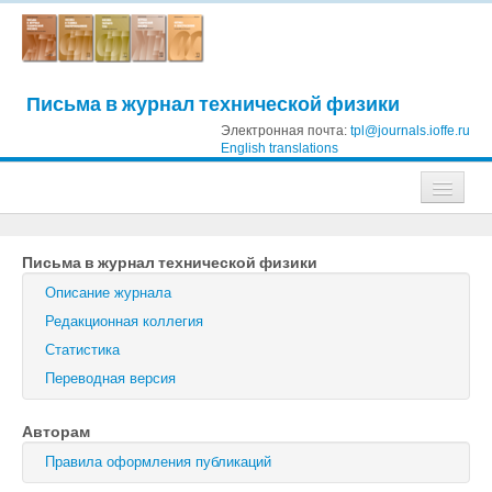
Письма в журнал технической физики
Электронная почта:
tpl@journals.ioffe.ru
English translations
Журналы
Письма в журнал технической физики
Журнал технической физики
Описание журнала
Письма в Журнал технической физики
Редакционная коллегия
Статистика
Физика твердого тела
Переводная версия
Физика и техника полупроводников
Авторам
Оптика и спектроскопия
Правила оформления публикаций
Поиск