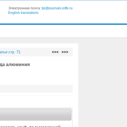
Электронная почта:
tpl@journals.ioffe.ru
English translations
атья стр. 71
<<<
>>>
ида алюминия