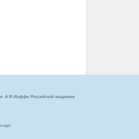
им. А.Ф.Иоффе Российской академии
и наук