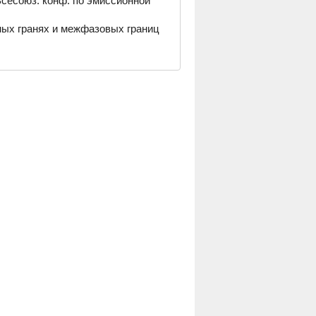
 Всесоюз. конф. по эмиссионной
ных гранях и межфазовых границ