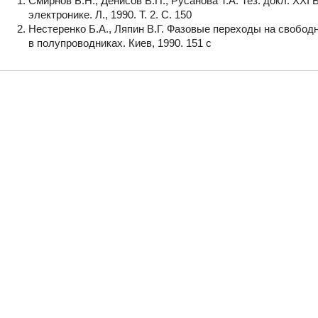
Смирнов Б.Н., Денисов В.П., Русанова Т.А. Тез. докл. XXI
электронике. Л., 1990. Т. 2. С. 150
Нестеренко Б.А., Ляпин В.Г. Фазовые переходы на свобод
в полупроводниках. Киев, 1990. 151 с