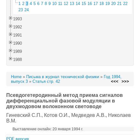
1
2
3
4
5
6
7
8
9
10
11
12
13
14
15
16
17
18
19
20
21
22
23
24
1993
1992
1991
1990
1989
1988
Home
»
Письма в журнал технической физики
»
Год 1994,
выпуск 3
»
Статья стр. 42
<<<
>>>
Псевдогетеродинный метод приема сигналов
дифференциальной фазовой модуляции в
двухмодовом волоконном световоде
Гиневский С.П.
, Котов О.И.
, Медведев А.В.
, Николаев
В.М.
Выставление онлайн: 20 января 1994 г.
PDF версия