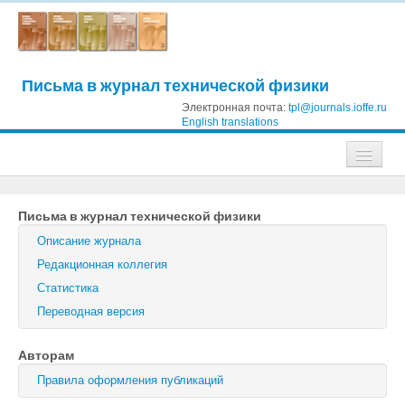
Письма в журнал технической физики
Электронная почта:
tpl@journals.ioffe.ru
English translations
Журналы
Письма в журнал технической физики
Журнал технической физики
Описание журнала
Письма в Журнал технической физики
Редакционная коллегия
Статистика
Физика твердого тела
Переводная версия
Физика и техника полупроводников
Авторам
Оптика и спектроскопия
Правила оформления публикаций
Поиск