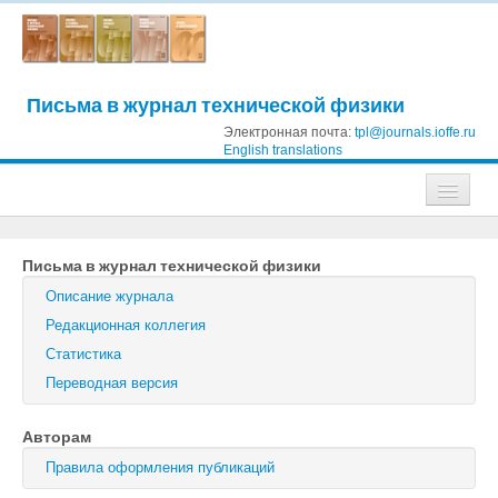
Письма в журнал технической физики
Электронная почта:
tpl@journals.ioffe.ru
English translations
Журналы
Письма в журнал технической физики
Журнал технической физики
Описание журнала
Письма в Журнал технической физики
Редакционная коллегия
Статистика
Физика твердого тела
Переводная версия
Физика и техника полупроводников
Авторам
Оптика и спектроскопия
Правила оформления публикаций
Поиск