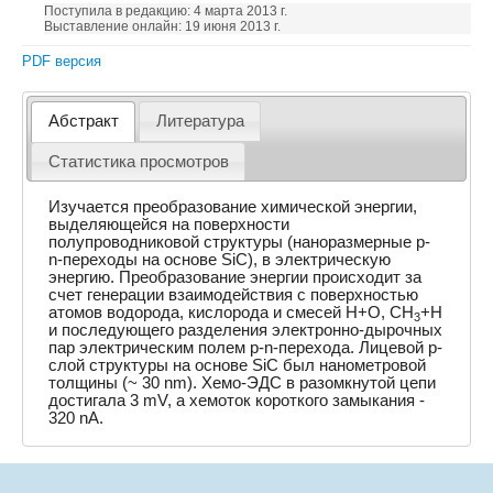
Поступила в редакцию: 4 марта 2013 г.
Выставление онлайн: 19 июня 2013 г.
PDF версия
Абстракт
Литература
Статистика просмотров
Изучается преобразование химической энергии,
выделяющейся на поверхности
полупроводниковой структуры (наноразмерные p-
n-переходы на основе SiC), в электрическую
энергию. Преобразование энергии происходит за
счет генерации взаимодействия с поверхностью
атомов водорода, кислорода и смесей H+O, CH
+H
3
и последующего разделения электронно-дырочных
пар электрическим полем p-n-перехода. Лицевой p-
слой структуры на основе SiC был нанометровой
толщины (~ 30 nm). Хемо-ЭДС в разомкнутой цепи
достигала 3 mV, а хемоток короткого замыкания -
320 nA.