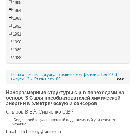
1995
1994
1993
1992
1991
1990
1989
1988
Home
»
Письма в журнал технической физики
»
Год 2013,
выпуск 13
»
Статья стр. 85
<<<
Наноразмерные структуры с p-n-переходами на
основе SiC для преобразователей химической
энергии в электрическую и сенсоров
1
1
Стыров В.В.
, Симченко С.В.
1
Бердянский государственный педагогический университет,
Украина
Email: sstehnology@rambler.ru