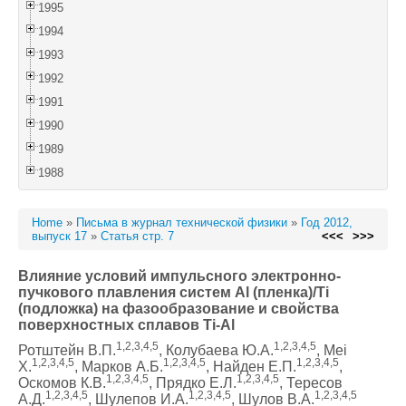
1995
1994
1993
1992
1991
1990
1989
1988
Home
»
Письма в журнал технической физики
»
Год 2012,
выпуск 17
»
Статья стр. 7
<<<
>>>
Влияние условий импульсного электронно-
пучкового плавления систем Al (пленка)/Ti
(подложка) на фазообразование и свойства
поверхностных сплавов Ti-Al
1,2,3,4,5
1,2,3,4,5
Ротштейн В.П.
, Колубаева Ю.А.
, Mei
1,2,3,4,5
1,2,3,4,5
1,2,3,4,5
X.
, Марков А.Б.
, Найден Е.П.
,
1,2,3,4,5
1,2,3,4,5
Оскомов К.В.
, Прядко Е.Л.
, Тересов
1,2,3,4,5
1,2,3,4,5
1,2,3,4,5
А.Д.
, Шулепов И.А.
, Шулов В.А.