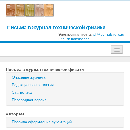
Письма в журнал технической физики
Электронная почта:
tpl@journals.ioffe.ru
English translations
Журналы
Письма в журнал технической физики
Журнал технической физики
Описание журнала
Письма в Журнал технической физики
Редакционная коллегия
Статистика
Физика твердого тела
Переводная версия
Физика и техника полупроводников
Авторам
Оптика и спектроскопия
Правила оформления публикаций
Поиск