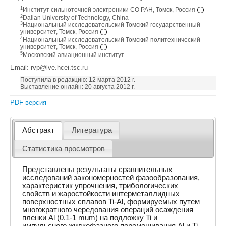
1
Институт сильноточной электроники СО РАН, Томск, Россия
2
Dalian University of Technology, China
3
Национальный исследовательский Томский государственный
университет, Томск, Россия
4
Национальный исследовательский Томский политехнический
университет, Томск, Россия
5
Московский авиационный институт
Email: rvp@lve.hcei.tsc.ru
Поступила в редакцию: 12 марта 2012 г.
Выставление онлайн: 20 августа 2012 г.
PDF версия
Абстракт
Литература
Статистика просмотров
Представлены результаты сравнительных
исследований закономерностей фазообразования,
характеристик упрочнения, трибологических
свойств и жаростойкости интерметаллидных
поверхностных сплавов Ti-Al, формируемых путем
многократного чередования операций осаждения
пленки Al (0.1-1 mum) на подложку Ti и
импульсного жидкофазного перемешивания Al и Ti