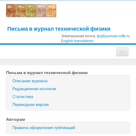
Письма в журнал технической физики
Электронная почта:
tpl@journals.ioffe.ru
English translations
Журналы
Письма в журнал технической физики
Журнал технической физики
Описание журнала
Письма в Журнал технической физики
Редакционная коллегия
Статистика
Физика твердого тела
Переводная версия
Физика и техника полупроводников
Авторам
Оптика и спектроскопия
Правила оформления публикаций
Поиск