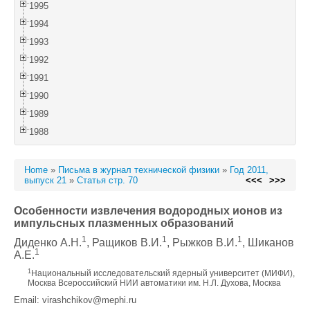
1995
1994
1993
1992
1991
1990
1989
1988
Home
»
Письма в журнал технической физики
»
Год 2011,
выпуск 21
»
Статья стр. 70
<<<
>>>
Особенности извлечения водородных ионов из
импульсных плазменных образований
1
1
1
Диденко А.Н.
, Ращиков В.И.
, Рыжков В.И.
, Шиканов
1
А.Е.
1
Национальный исследовательский ядерный университет (МИФИ),
Москва Всероссийский НИИ автоматики им. Н.Л. Духова, Москва
Email: virashchikov@mephi.ru