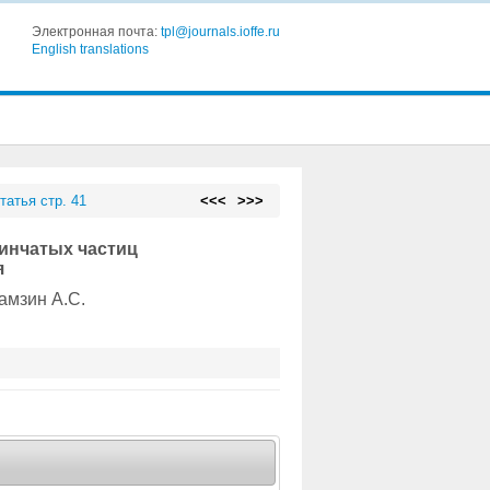
Электронная почта:
tpl@journals.ioffe.ru
English translations
татья стр. 41
<<<
>>>
тинчатых частиц
я
Камзин А.С.