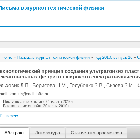
Письма в журнал технической физики
Home
»
Письма в журнал технической физики
»
Год 2010, выпуск 16
»
С
ехнологический принцип создания ультратонких плас
ексагональных ферритов широкого спектра назначени
льховик Л.П.
, Борисова Н.М.
, Голубенко З.В.
, Сизова З.И.
, 
mail: kamzin@mail.ioffe.ru
Поступила в редакцию: 31 марта 2010 г.
Выставление онлайн: 20 июля 2010 г.
DF версия
Абстракт
Литература
Статистика просмотров