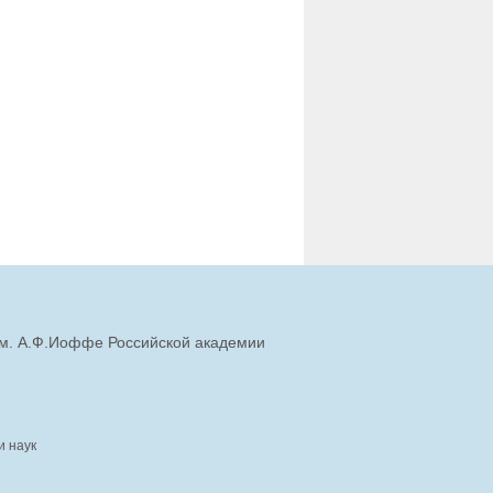
им. А.Ф.Иоффе Российской академии
и наук