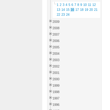
1
2
3
4
5
6
7
8
9
10
11
12
13
14
15
16
17
18
19
20
21
22
23
24
2009
2008
2007
2006
2005
2004
2003
2002
2001
2000
1999
1998
1997
1996