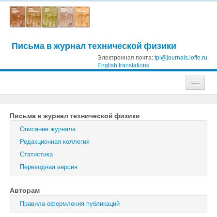
Письма в журнал технической физики
Электронная почта:
tpl@journals.ioffe.ru
English translations
Журналы
Письма в журнал технической физики
Журнал технической физики
Описание журнала
Письма в Журнал технической физики
Редакционная коллегия
Статистика
Физика твердого тела
Переводная версия
Физика и техника полупроводников
Авторам
Оптика и спектроскопия
Правила оформления публикаций
Поиск