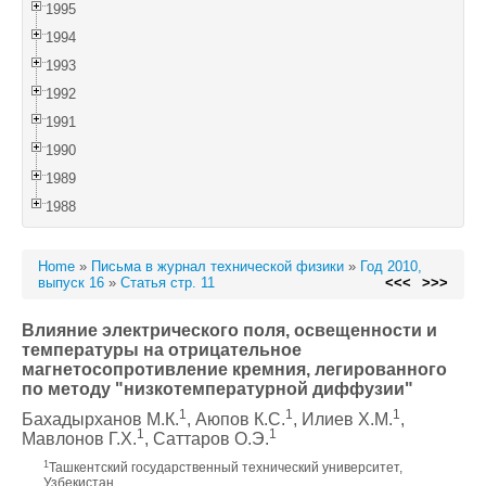
1995
1994
1993
1992
1991
1990
1989
1988
Home
»
Письма в журнал технической физики
»
Год 2010,
выпуск 16
»
Статья стр. 11
<<<
>>>
Влияние электрического поля, освещенности и
температуры на отрицательное
магнетосопротивление кремния, легированного
по методу "низкотемпературной диффузии"
1
1
1
Бахадырханов М.К.
, Aюпов К.С.
, Илиев Х.М.
,
1
1
Мавлонов Г.Х.
, Саттаров О.Э.
1
Ташкентский государственный технический университет,
Узбекистан