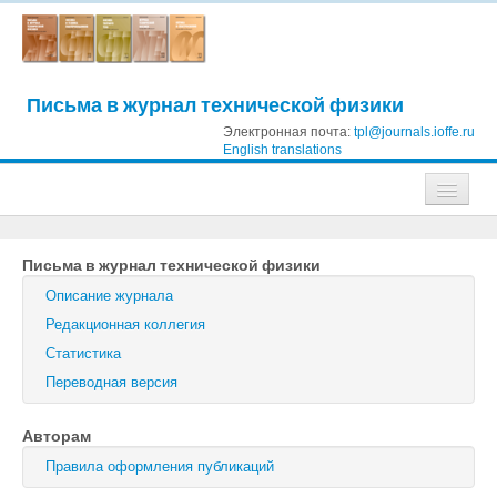
Письма в журнал технической физики
Электронная почта:
tpl@journals.ioffe.ru
English translations
Журналы
Письма в журнал технической физики
Журнал технической физики
Описание журнала
Письма в Журнал технической физики
Редакционная коллегия
Статистика
Физика твердого тела
Переводная версия
Физика и техника полупроводников
Авторам
Оптика и спектроскопия
Правила оформления публикаций
Поиск