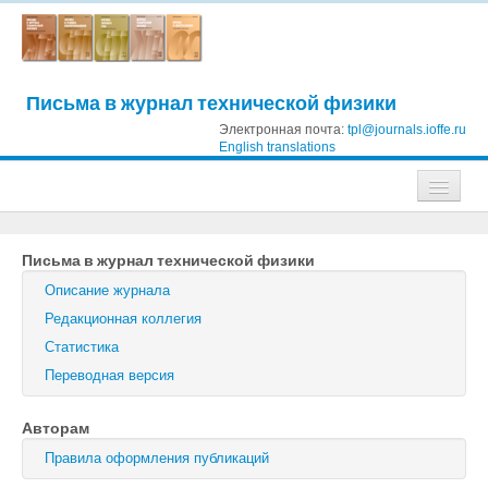
Письма в журнал технической физики
Электронная почта:
tpl@journals.ioffe.ru
English translations
Журналы
Письма в журнал технической физики
Журнал технической физики
Описание журнала
Письма в Журнал технической физики
Редакционная коллегия
Статистика
Физика твердого тела
Переводная версия
Физика и техника полупроводников
Авторам
Оптика и спектроскопия
Правила оформления публикаций
Поиск