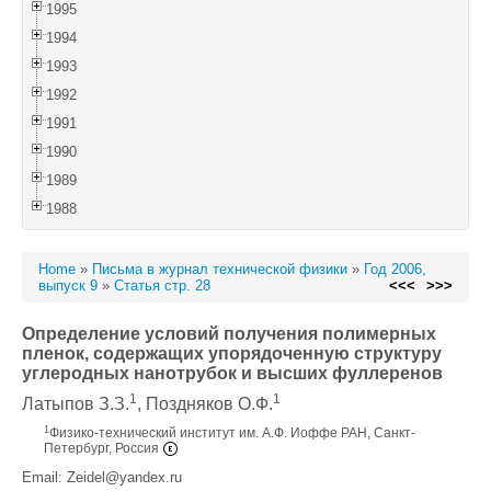
1995
1994
1993
1992
1991
1990
1989
1988
Home
»
Письма в журнал технической физики
»
Год 2006,
выпуск 9
»
Статья стр. 28
<<<
>>>
Определение условий получения полимерных
пленок, содержащих упорядоченную структуру
углеродных нанотрубок и высших фуллеренов
1
1
Латыпов З.З.
, Поздняков О.Ф.
1
Физико-технический институт им. А.Ф. Иоффе РАН, Санкт-
Петербург, Россия
Email: Zeidel@yandex.ru