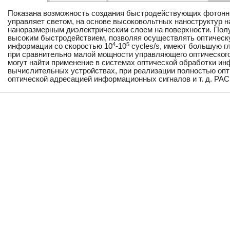
Показана возможность создания быстродействующих фотонны
управляет светом, на основе высоковольтных наноструктур н
наноразмерным диэлектрическим слоем на поверхности. По
высоким быстродействием, позволяя осуществлять оптическ
4
5
информации со скоростью 10
-10
cycles/s, имеют большую г
при сравнительно малой мощности управляющего оптического
могут найти применение в системах оптической обработки ин
вычислительных устройствах, при реализации полностью опт
оптической адресацией информационных сигналов и т. д. PACS