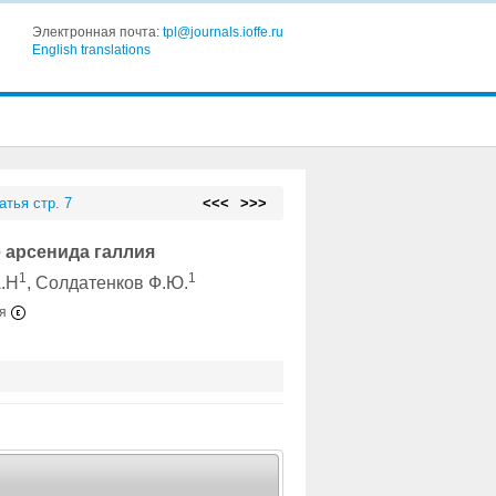
Электронная почта:
tpl@journals.ioffe.ru
English translations
атья стр. 7
<<<
>>>
 арсенида галлия
1
1
А.Н
, Солдатенков Ф.Ю.
ия