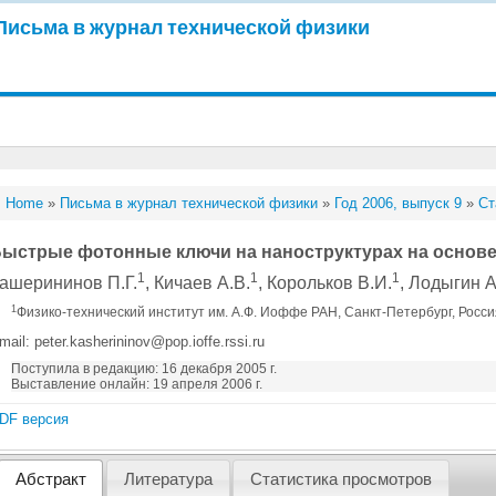
Письма в журнал технической физики
Home
»
Письма в журнал технической физики
»
Год 2006, выпуск 9
»
Ст
ыстрые фотонные ключи на наноструктурах на основе
1
1
1
ашерининов П.Г.
, Кичаев А.В.
, Корольков В.И.
, Лодыгин 
1
Физико-технический институт им. А.Ф. Иоффе РАН, Санкт-Петербург, Росс
mail: peter.kasherininov@pop.ioffe.rssi.ru
Поступила в редакцию: 16 декабря 2005 г.
Выставление онлайн: 19 апреля 2006 г.
DF версия
Абстракт
Литература
Статистика просмотров