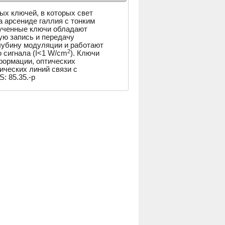
х ключей, в которых свет
а арсениде галлия с тонким
лученные ключи обладают
ую запись и передачу
лубину модуляции и работают
2
 сигнала (I<1 W/cm
). Ключи
формации, оптических
ических линий связи с
: 85.35.-p