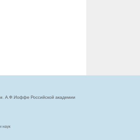
им. А.Ф.Иоффе Российской академии
и наук