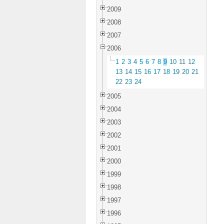
2009
2008
2007
2006
1
2
3
4
5
6
7
8
9
10
11
12
13
14
15
16
17
18
19
20
21
22
23
24
2005
2004
2003
2002
2001
2000
1999
1998
1997
1996