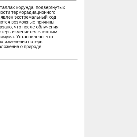
аллах корунда, подвергнутых
ости терморадиационного
выявлен экстремальный ход
аются возможные причины
зано, что после облучения
потерь изменяется сложным
симума. Установлено, что
ых изменения потерь
оложение о природе