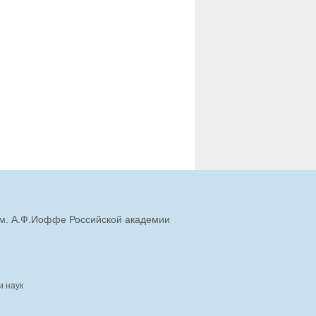
им. А.Ф.Иоффе Российской академии
и наук