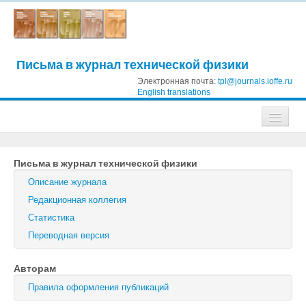
Письма в журнал технической физики
Электронная почта:
tpl@journals.ioffe.ru
English translations
Журналы
Письма в журнал технической физики
Журнал технической физики
Описание журнала
Письма в Журнал технической физики
Редакционная коллегия
Статистика
Физика твердого тела
Переводная версия
Физика и техника полупроводников
Авторам
Оптика и спектроскопия
Правила оформления публикаций
Поиск