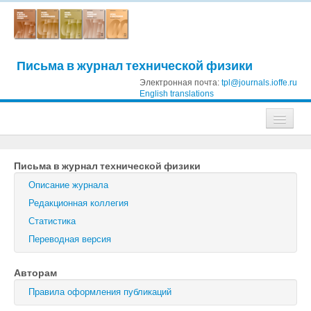
Письма в журнал технической физики
Электронная почта:
tpl@journals.ioffe.ru
English translations
Журналы
Письма в журнал технической физики
Журнал технической физики
Описание журнала
Письма в Журнал технической физики
Редакционная коллегия
Статистика
Физика твердого тела
Переводная версия
Физика и техника полупроводников
Авторам
Оптика и спектроскопия
Правила оформления публикаций
Поиск