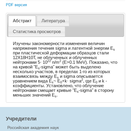
PDF версия
Абстракт
Литература
Статистика просмотров
Изучены закономерности изменения величин
напряжения течения sigma и латентной энергии E
s
при пластической деформации образцов стали
12X18H10T, не облученных и облученных
22
2
нейтронами 5· 10
n/m
(E>0.1 MeV). Показано, что
на кривой "E
-sigma" может быть выделено
s
несколько участков, в пределах 1-го из которых
взаимосвязь между E
и sigma описывается
s
2
уравнением вида E
~ E
+k· sigma
, где E
и k -
s
0
0
коэффициенты. Установлено, что облучение
нейтронами смещает кривые "E
-sigma" в сторону
s
меньших значений E
.
s
Учредители
Российская академия наук