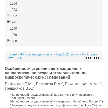
1994
1993
1992
1991
1990
1989
1988
Home
»
Физика твердого тела
»
Год 2012, выпуск 8
»
Статья
стр. 1606
<<<
>>>
Особенности строения детонационных
наноалмазов по результатам электронно-
микроскопических исследований
1
2
3,4
Байтингер Е.М.
, Беленков Е.А.
, Бржезинская М.М.
,
2
Грешняков В.А.
1
Челябинский государственный педагогический университет,
Челябинск, Россия
2
Челябинский государственный университет, Челябинск, Россия
3
Научно-исследовательский институт физики им. В.А. Фока Санкт-