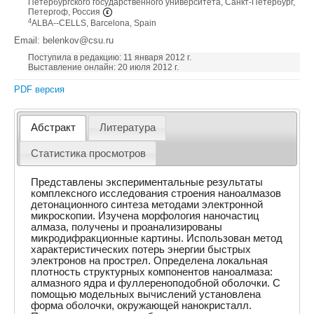
Петербургского государственного университета, Санкт-Петербург,
Петергоф, Россия
4
ALBA--CELLS, Barcelona, Spain
Email: belenkov@csu.ru
Поступила в редакцию: 11 января 2012 г.
Выставление онлайн: 20 июля 2012 г.
PDF версия
Абстракт
Литература
Статистика просмотров
Представлены экспериментальные результаты
комплексного исследования строения наноалмазов
детонационного синтеза методами электронной
микроскопии. Изучена морфология наночастиц
алмаза, получены и проанализированы
микродифракционные картины. Использован метод
характеристических потерь энергии быстрых
электронов на прострел. Определена локальная
плотность структурных компонентов наноалмаза:
алмазного ядра и фуллереноподобной оболочки. С
помощью модельных вычислений установлена
форма оболочки, окружающей нанокристалл.