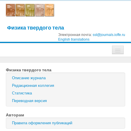
Физика твердого тела
Электронная почта:
sst@journals.ioffe.ru
English translations
Журналы
Физика твердого тела
Журнал технической физики
Описание журнала
Письма в Журнал технической физики
Редакционная коллегия
Статистика
Физика твердого тела
Переводная версия
Физика и техника полупроводников
Авторам
Оптика и спектроскопия
Правила оформления публикаций
Поиск