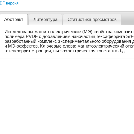
DF версия
Абстракт
Литература
Статистика просмотров
Исследованы магнитоэлектрические (МЭ) свойства композитн
полимера PVDF с добавлением наночастиц гексаферрита SrF
разработанный комплекс экспериментального оборудования 
и МЭ-эффектов. Ключевые слова: магнитоэлектрический отк
гексаферрит стронция, пьезоэлектрическая константа d
.
33