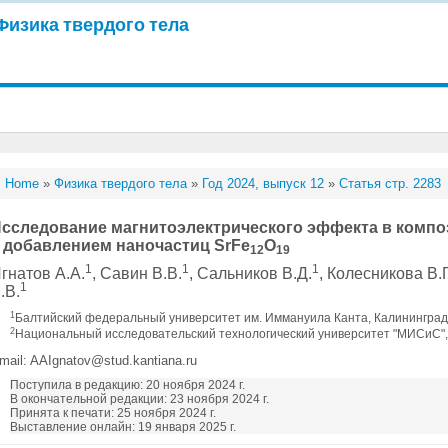
Физика твердого тела
Home
»
Физика твердого тела
»
Год 2024, выпуск 12
»
Статья стр. 2283
сследование магнитоэлектрического эффекта в компо
 добавлением наночастиц SrFe
O
12
19
1
1
1
гнатов А.А.
, Савин В.В.
, Сальников В.Д.
, Колесникова В.Г
1
.В.
1
Балтийский федеральный университет им. Иммануила Канта, Калининград
2
Национальный исследовательский технологический университет "МИСиС",
mail: AAIgnatov@stud.kantiana.ru
Поступила в редакцию: 20 ноября 2024 г.
В окончательной редакции: 23 ноября 2024 г.
Принята к печати: 25 ноября 2024 г.
Выставление онлайн: 19 января 2025 г.