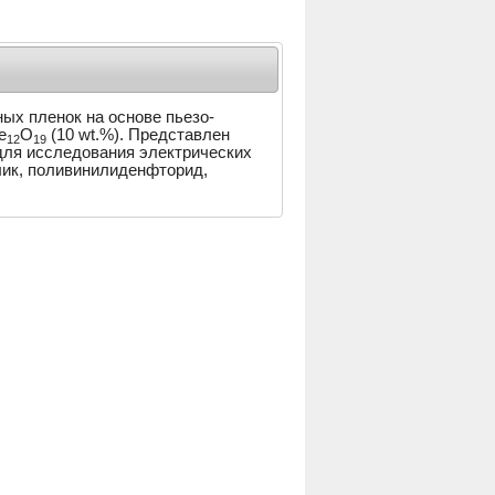
ых пленок на основе пьезо-
e
O
(10 wt.%). Представлен
12
19
для исследования электрических
лик, поливинилиденфторид,