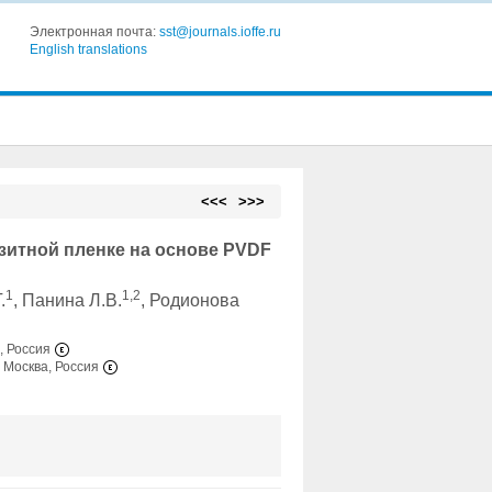
Электронная почта:
sst@journals.ioffe.ru
English translations
<<<
>>>
зитной пленке на основе PVDF
1
1,2
.
, Панина Л.В.
, Родионова
, Россия
 Москва, Россия