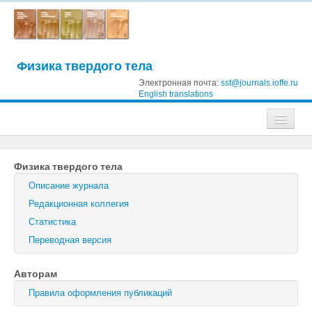
Физика твердого тела
Электронная почта:
sst@journals.ioffe.ru
English translations
Журналы
Физика твердого тела
Журнал технической физики
Описание журнала
Письма в Журнал технической физики
Редакционная коллегия
Статистика
Физика твердого тела
Переводная версия
Физика и техника полупроводников
Авторам
Оптика и спектроскопия
Правила оформления публикаций
Поиск