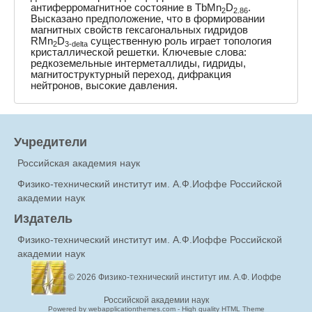
антиферромагнитное состояние в TbMn
D
.
2
2.86
Высказано предположение, что в формировании
магнитных свойств гексагональных гидридов
RMn
D
существенную роль играет топология
2
3-delta
кристаллической решетки. Ключевые слова:
редкоземельные интерметаллиды, гидриды,
магнитоструктурный переход, дифракция
нейтронов, высокие давления.
Учредители
Российская академия наук
Физико-технический институт им. А.Ф.Иоффе Российской
академии наук
Издатель
Физико-технический институт им. А.Ф.Иоффе Российской
академии наук
© 2026
Физико-технический институт им. А.Ф. Иоффе
Российской академии наук
Powered by webapplicationthemes.com - High quality HTML Theme