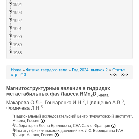
1994
1993
1992
1991
1990
1989
1988
Home
»
Физика твердого тела
»
Год 2024, выпуск 2
»
Статья
стр. 213
<<<
>>>
Магнитоструктурные явления в гидридах
метастабильных фаз Лавеса RMn
D
2
3-delta
1
2
3
Макарова О.Л.
, Гончаренко И.Н.
, Цвященко А.В.
,
3
Фомичева Л.Н.
1
Национальный исследовательский центр "Курчатовский институт",
Москва, Россия
2
Лаборатория Леона Бриллюэна, СЕА Сакле, Франция
3
Институт физики высоких давлений им. Л.Ф. Верещагина РАН,
Троицк, Москва, Россия