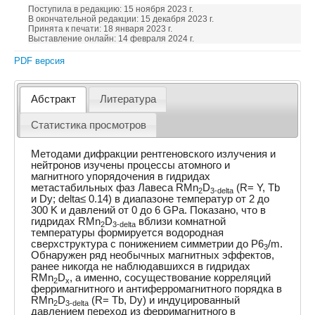
Поступила в редакцию: 15 ноября 2023 г.
В окончательной редакции: 15 декабря 2023 г.
Принята к печати: 18 января 2023 г.
Выставление онлайн: 14 февраля 2024 г.
PDF версия
Абстракт
Литература
Статистика просмотров
Методами дифракции рентгеновского излучения и
нейтронов изучены процессы атомного и
магнитного упорядочения в гидридах
метастабильных фаз Лавеса RMn
D
(R= Y, Tb
2
3-delta
и Dy; delta≤ 0.14) в диапазоне температур от 2 до
300 K и давлений от 0 до 6 GPa. Показано, что в
гидридах RMn
D
вблизи комнатной
2
3-delta
температуры формируется водородная
сверхструктура с понижением симметрии до P6
/m.
3
Обнаружен ряд необычных магнитных эффектов,
ранее никогда не наблюдавшихся в гидридах
RMn
D
, а именно, сосуществование корреляций
2
x
ферримагнитного и антиферромагнитного порядка в
RMn
D
(R= Tb, Dy) и индуцированный
2
3-delta
давлением переход из ферримагнитного в