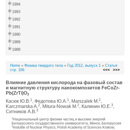
1994
1993
1992
1991
1990
1989
1988
Home
»
Физика твердого тела
»
Год 2012, выпуск 1
»
Статья
стр. 166
<<<
>>>
Влияние давления кислорода на фазовый состав
и магнитную структуру нанокомпозитов FeCoZr-
Pb(ZrTi)O
3
1
1
2
Касюк Ю.В.
, Федотова Ю.А.
, Marszalek M.
,
2
2
3
Karczmarska A.
, Mitura-Nowak M.
, Калинин Ю.Е.
,
3
Ситников А.В.
1
Национальный центр физики частиц и высоких энергий
Белорусского государственного университета, Минск, Белоруссия
2
Instutite of Nuclear Physics, Polish Academy of Sciences Krakow,