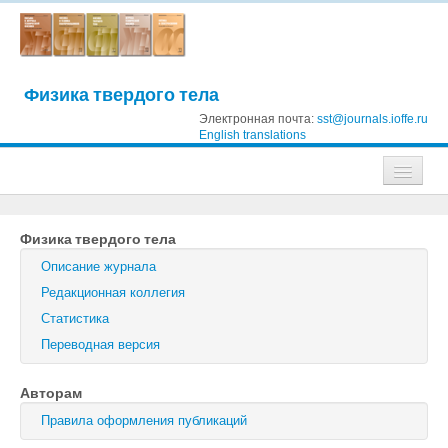
Физика твердого тела
Электронная почта:
sst@journals.ioffe.ru
English translations
Журналы
Физика твердого тела
Журнал технической физики
Описание журнала
Письма в Журнал технической физики
Редакционная коллегия
Статистика
Физика твердого тела
Переводная версия
Физика и техника полупроводников
Авторам
Оптика и спектроскопия
Правила оформления публикаций
Поиск