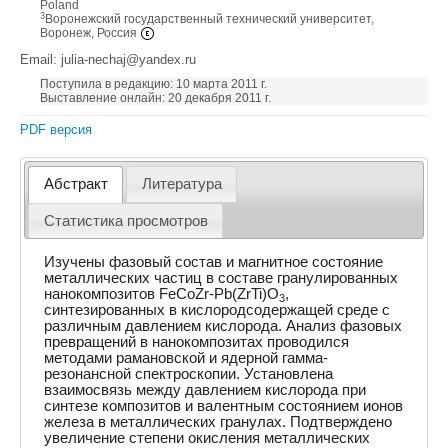
Poland
3
Воронежский государственный технический университет,
Воронеж, Россия
Email: julia-nechaj@yandex.ru
Поступила в редакцию: 10 марта 2011 г.
Выставление онлайн: 20 декабря 2011 г.
PDF версия
Абстракт
Литература
Статистика просмотров
Изучены фазовый состав и магнитное состояние
металлических частиц в составе гранулированных
нанокомпозитов FeCoZr-Pb(ZrTi)O
,
3
синтезированных в кислородсодержащей среде с
различным давлением кислорода. Анализ фазовых
превращений в нанокомпозитах проводился
методами рамановской и ядерной гамма-
резонансной спектроскопии. Установлена
взаимосвязь между давлением кислорода при
синтезе композитов и валентным состоянием ионов
железа в металлических гранулах. Подтверждено
увеличение степени окисления металлических