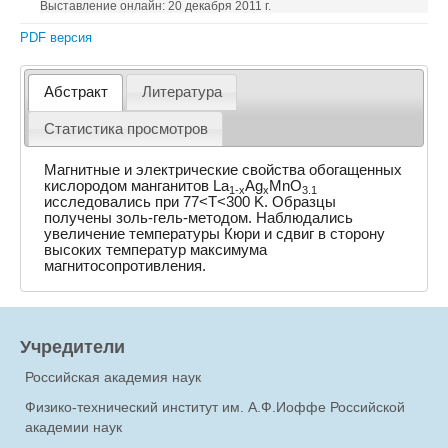
Выставление онлайн: 20 декабря 2011 г.
PDF версия
Абстракт
Литература
Статистика просмотров
Магнитные и электрические свойства обогащенных
кислородом манганитов La
Ag
MnO
1-x
x
3.1
исследовались при 77<T<300 K. Образцы
получены золь-гель-методом. Наблюдались
увеличение температуры Кюри и сдвиг в сторону
высоких температур максимума
магнитосопротивления.
Учредители
Российская академия наук
Физико-технический институт им. А.Ф.Иоффе Российской
академии наук