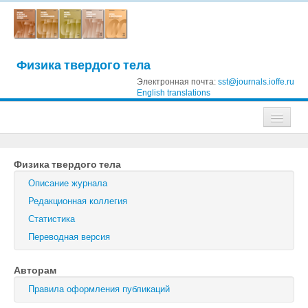
Физика твердого тела
Электронная почта:
sst@journals.ioffe.ru
English translations
Журналы
Физика твердого тела
Журнал технической физики
Описание журнала
Письма в Журнал технической физики
Редакционная коллегия
Статистика
Физика твердого тела
Переводная версия
Физика и техника полупроводников
Авторам
Оптика и спектроскопия
Правила оформления публикаций
Поиск