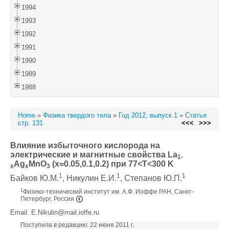
1994
1993
1992
1991
1990
1989
1988
Home
»
Физика твердого тела
»
Год 2012, выпуск 1
»
Статья
стр. 131
<<<
>>>
Влияние избыточного кислорода на
электрические и магнитные свойства La
1-
Ag
MnO
(x=0.05,0.1,0.2) при 77<T<300 K
x
x
3
1
1
1
Байков Ю.М.
, Никулин Е.И.
, Степанов Ю.П.
1
Физико-технический институт им. А.Ф. Иоффе РАН, Санкт-
Петербург, Россия
Email: E.Nikulin@mail.ioffe.ru
Поступила в редакцию: 22 июня 2011 г.